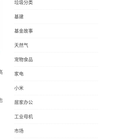
垃圾分类
基建
基金故事
天然气
宠物食品
高
家电
，
小米
也
居家办公
工业母机
市场