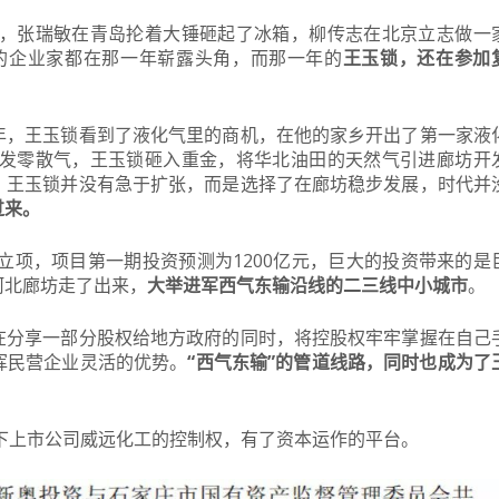
意，张瑞敏在青岛抡着大锤砸起了冰箱，柳传志在北京立志做一
功的企业家都在那一年崭露头角，而那一年的
王玉锁，还在参加
年，王玉锁看到了液化气里的商机，在他的家乡开出了第一家液
开发零散气，王玉锁砸入重金，将华北油田的天然气引进廊坊开
，王玉锁并没有急于扩张，而是选择了在廊坊稳步发展，时代并
过来。
目立项，项目第一期投资预测为1200亿元，巨大的投资带来的是
河北廊坊走了出来，
大举进军西气东输沿线的二三线中小城市
。
在分享一部分股权给地方政府的同时，将控股权牢牢掌握在自己
挥民营企业灵活的优势。
“西气东输”的管道线路，同时也成为了
旗下上市公司威远化工的控制权，有了资本运作的平台。