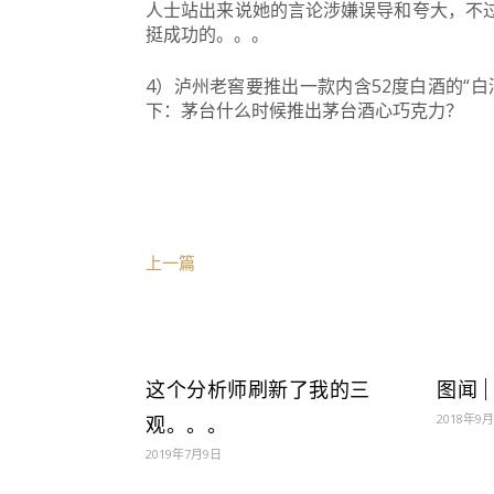
人士站出来说她的言论涉嫌误导和夸大，不
挺成功的。
。
。
4）泸州老窖要推出一款内含52度白酒的“
下：
茅台什么时候推出茅台酒心巧克力？
上一篇
这个分析师刷新了我的三
图闻 
2018年9
观。。。
2019年7月9日