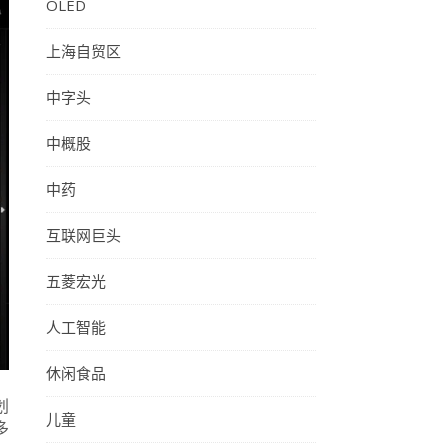
OLED
上海自贸区
中字头
中概股
中药
互联网巨头
五菱宏光
人工智能
休闲食品
划
儿童
多