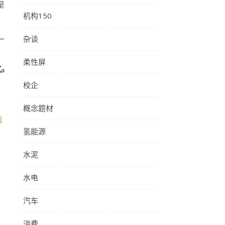
是
机构150
杂谈
一
柔性屏
校企
概念题材
篇
氢能源
水泥
水电
汽车
消费