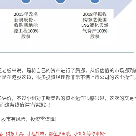
王老板来说，
是
将
自
己
的资产
进行了腾挪，从低估值的市场挪到
但是
在港股这边，
很多投资经理都非常
不满上市公司的这个操作
多
评价
，不过小组对于
新奥
系的资本运作
很感
兴趣，这次的交易
，而这条线值得持续跟踪！
，股市有风险，投资需谨慎！
程、财报工具、小组社群，都在那里哦，小姐姐等你来撩~