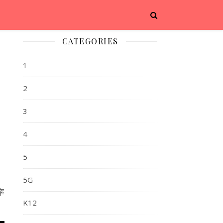
CATEGORIES
1
2
3
4
5
5G
率
K12