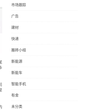
市场跟踪
广告
建材
快递
搬砖小组
新能源
尾
多
新能车
智能手机
前
是
有舍
未分类
内