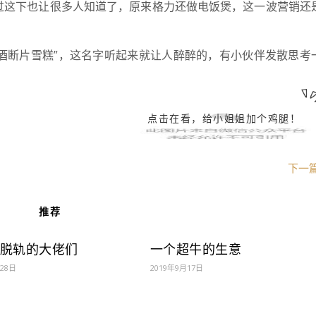
过这下也让很多人知道了，原来格力还做电饭煲，这一波营销还
白酒断片雪糕”，这名字听起来就让人醉醉的，有小伙伴发散思考
点击在看，给小姐姐加个鸡腿！
下一
推荐
| 脱轨的大佬们
一个超牛的生意
月28日
2019年9月17日