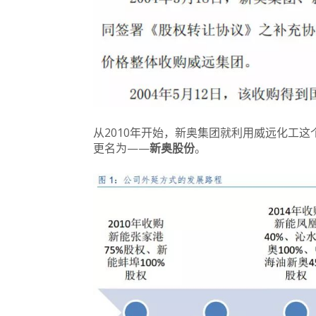
从2010年开始，新奥集团就利用威远化工
更名为——
新奥股
份
。