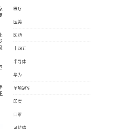
医疗
家
复
医美
化
医药
发
没
十四五
半导体
巨
华为
手
单项冠军
王
印度
口罩
可转债