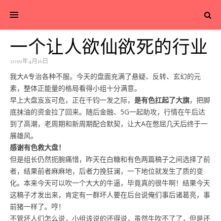
一个让人欲仙欲死的行业
2019年4月16日
我大A专治各种不服。今天的盘面充满了悬疑、反转、玄幻的元
素，整体正能量的格局看得小组十分满意。
早上大盘岌岌可危，正在千钧一发之际，
是有色扛起了大旗
，把脚
底抹油的资金拉了回来。随后金融、5G一起助攻，行情在午后达
到了高潮，老周期和新周期配合默契，让大A在憋屈几天后终于一
展雄风。
感谢有色救大盘！
但是组长仍然扼腕痛惜，昨天在白糖和有色两篇稿子之间选择了前
者，结果前者麻麻地，后者力挽狂澜，一下地位就发生了质的变
化。本来今天可以吹一个大大的牛逼，毕竟真的很牛啊！结果今天
这稿子才发出来，肯定有一群坏人要在后台说俺们事后诸葛亮，事
前猪一样了。哼！
不管坏人们怎么说，小组该说的还得说，虽然牛吹不了了，但是还