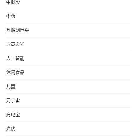
中概股
中药
互联网巨头
五菱宏光
人工智能
休闲食品
儿童
元宇宙
充电宝
光伏