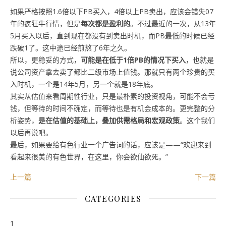
如果严格按照1.6倍以下PB买入，4倍以上PB卖出，应该会错失07
年的疯狂牛行情，但是
每次都是盈利的
。不过最近的一次，从13年
5月买入以后，直到现在都没有到卖出时机，而PB最低的时候已经
跌破1了。这中途已经煎熬了6年之久。
所以，更稳妥的方式，
可能是在低于1倍PB的情况下买入
，也就是
说公司资产拿去卖了都比二级市场上值钱。那就只有两个珍贵的买
入时机，一个是14年5月，另一个就是18年底。
其实从估值来看周期性行业，只是最朴素的投资视角，可能不会亏
钱，但等待的时间不确定，而等待也是有机会成本的。更完整的分
析姿势，
是在估值的基础上，叠加供需格局和宏观政策
。这个我们
以后再说吧。
最后，如果要给有色行业一个广告词的话，应该是——“欢迎来到
看起来很美的有色世界，在这里，你会欲仙欲死。”
上一篇
下一篇
CATEGORIES
1