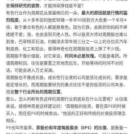
要
保持研究
的姿势
，才能持续挣钱是不是？
有色行业作为周期花丛里最绚烂的一朵，
最大的原因就是行情的猛
烈程度
。从十多年前的驰宏锌锗一年半50倍到方大炭素一个半月4
倍，敢于重仓有色的人都是狠角色。因为它跌，会跌到你妈妈不疼
姥姥不爱；涨，也会涨到灭绝人性。所以投资大师对周期股也难以
割舍，巴菲特买石油，约翰涅夫常年用三分之一以上的仓位买汽车
制造商、化工和铝业，彼得林奇也在周期股投资上挣了不少钱。
周期股不像价值股，对它来说，
时间未必是玫瑰，
可能是毒药。所
谓周期轮回，往往是要置之死地而后生，开始等待的时间不对的
话，可能会进入万丈深渊。
周期股也不像成长股，成长性行业里的公司是茁壮成长的，需求是
稳定增长的，而周期股要研究的重点往往不是你投资的公司本身，
而是
整个行业所处的周期位置
。
那么，怎么判断有色这样的周期行业到底处在什么位置呢？从估值
来说，彼得林奇是这样建议的：“周期股的投资，要在高PE的时候
买入，而在低PE的时候卖出。”他说的正好和传统的价值投资理念
相反。
PE也叫市盈率，
即股价和年度每股盈余（EPS）的比值
，是衡量一