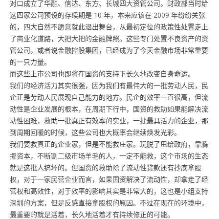
对口成立了华融、信达、东方、长城四大资管公司。财政部当时给
这四家公司预设的存续期是 10 年，本来应该在 2009 年纷纷关张
的，四大自然不愿意就此退出舞台，从最初定位的政策性处置走上
了商业化道路，大把大把的金融牌照。这些专门处置不良资产的资
管公司，或者说金融控股集团，已经成为了今天金融市场非常重要
的一只力量。
而这些上市公司也即将在国资的支持下长久地改变自身命运。
我们的经济活力其实很强，因为我们有最伟大的一批劳动人民，民
企正是劳动人民展现自己能力的地方。民企的效率一直很高，但流
动性是企业发展的根本，在周期下行中，国资的救助如果能解决流
动性困难，救助一批真正有效率的实业，一批最具活力的企业，那
到周期回暖的时候，这些公司也大概率会继续焕发光彩。
我们要救真正的企业家，但是不能救庄家。玩脱了甩给政府，靠腾
挪资本，不断割二级市场羊毛的人，一定不能救，这个市场的生态
就是这批人搞坏的。但国资的救助除了流动性贷款还有抄底拿股
权，对于一家民营企业而言，如果国资解决了流动性，却拿走了经
营权和高效性，对于效率的影响其实是非常大的，这也是小组支持
深圳的方案，但是反感直接拿股权的原因。不过在现在的环境中，
最重要的就是活着，长久地活着才有持续修正的可能。