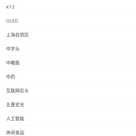
K12
OLED
上海自贸区
中字头
中概股
中药
互联网巨头
五菱宏光
人工智能
休闲食品