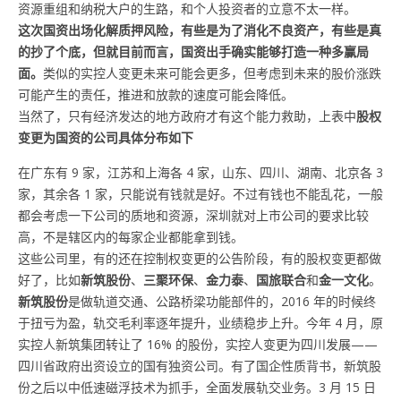
资源重组和纳税大户的生路，和个人投资者的立意不太一样。
这次国资出场化解质押风险，有些是为了消化不良资产，有些是真
的抄了个底，但就目前而言，国资出手确实能够打造一种多赢局
面。
类似的实控人变更未来可能会更多，但考虑到未来的股价涨跌
可能产生的责任，推进和放款的速度可能会降低。
当然了，只有经济发达的地方政府才有这个能力救助，上表中
股权
变更为国资的公司具体分布如下
在广东有 9 家，江苏和上海各 4 家，山东、四川、湖南、北京各 3
家，其余各 1 家，只能说有钱就是好。不过有钱也不能乱花，一般
都会考虑一下公司的质地和资源，深圳就对上市公司的要求比较
高，不是辖区内的每家企业都能拿到钱。
这些公司里，有的还在控制权变更的公告阶段，有的股权变更都做
好了，比如
新筑股份
、
三聚环保
、
金力泰
、
国旅联合
和
金一文化
。
新筑股份
是做轨道交通、公路桥梁功能部件的，2016 年的时候终
于扭亏为盈，轨交毛利率逐年提升，业绩稳步上升。今年 4 月，原
实控人新筑集团转让了 16% 的股份，实控人变更为四川发展——
四川省政府出资设立的国有独资公司。有了国企性质背书，新筑股
份之后以中低速磁浮技术为抓手，全面发展轨交业务。3 月 15 日