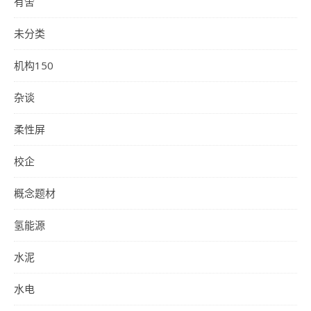
有舍
未分类
机构150
杂谈
柔性屏
校企
概念题材
氢能源
水泥
水电