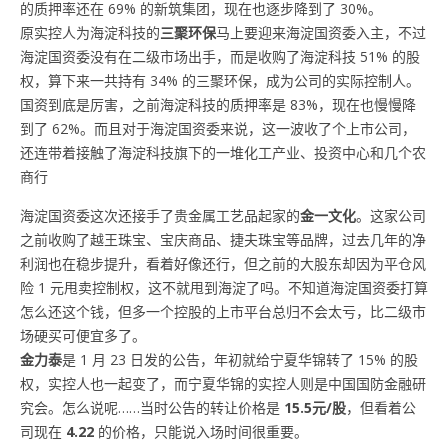
的质押率还在 69% 的新筑集团，现在也逐步降到了 30%。
原实控人为海淀科技的
三聚环保
马上要迎来海淀国资委入主，不过
海淀国资委没有在二级市场出手，而是收购了海淀科技 51% 的股
权，算下来一共持有 34% 的三聚环保，成为公司的实际控制人。
国资到底是厉害，之前海淀科技的质押率是 83%，现在也慢慢降
到了 62%。而且对于海淀国资委来说，这一波收了个上市公司，
还连带着接触了海淀科技旗下的一堆化工产业、投资中心和几个农
商行
海淀国资委这次还接手了贵金属工艺品起家的
金一文化
。这家公司
之前收购了越王珠宝、宝庆商品、捷夫珠宝等品牌，过去几年的净
利润也在稳步提升，看着好像还行，但之前的大股东却因为平仓风
险 1 元甩卖控制权，这不就甩到海淀了吗。不知道海淀国资委打算
怎么还这个钱，但多一个控股的上市平台总归不会太亏，比二级市
场硬买可便宜多了。
金力泰
是 1 月 23 日发的公告，年初就给宁夏华锦转了 15% 的股
权，实控人也一起变了，而宁夏华锦的实控人则是中国国防金融研
究会。怎么说呢……当时公告的转让价格是
15.5元/股
，但看着公
司现在
4.22
的价格，只能说入场时间很重要。