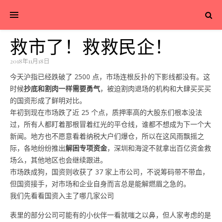
救市了！救救民企！
2018年11月18日
今天沪指已经跌破了 2500 点，市场连根反扑的下影线都没有。这
时候
抄底和割肉一样需要勇气
，被迫割肉退场的机构和大肆买买买
的国资形成了鲜明对比。
年初到现在市场跌了近 25 个点，质押率高的大股东们根本没法
过，所有人都盯着那根冒着红光的平仓线，谁都不想成为下一个大
新闻。地方也不愿意看着纳税大户们爆仓，所以在这风雨飘摇之
际，各地纷纷推出
解困专项资金
，深圳和海淀不就拿出百亿资金救
场么，其他地区也会继续跟进。
市场跌成狗，国资则收获了 37 家上市公司，不说筹码带不带血，
但国资接手，对市场和企业自身而言总是能解燃眉之急的。
我们先看看国资入主了哪几家公司
表里的部分公司可能有的小伙伴一看就嗤之以鼻，但人家考虑的是