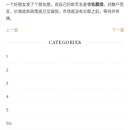
一个好朋友发了个朋友圈，说自己的新艺名是
仓佑嘉措
，对散户而
言，价值底和政策底已见端倪，市场底没有企稳之前，等待并祈
祷。
上一篇
下一篇
CATEGORIES
1
2
3
4
5
5G