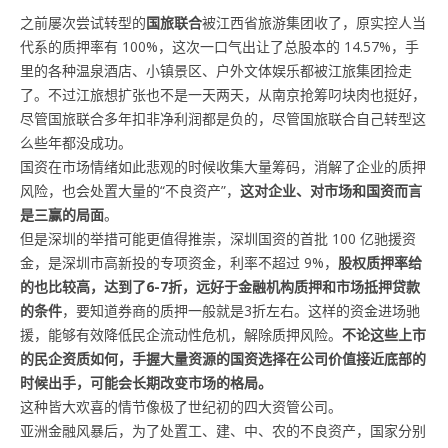
之前屡次尝试转型的
国旅联合
被江西省旅游集团收了，原实控人当
代系的质押率有 100%，这次一口气出让了总股本的 14.57%，手
里的各种温泉酒店、小镇景区、户外文体娱乐都被江旅集团捡走
了。不过江旅想扩张也不是一天两天，从南京抢筹叼块肉也挺好，
尽管国旅联合多年扣非净利润都是负的，尽管国旅联合自己转型这
么些年都没成功。
国资在市场情绪如此悲观的时候收集大量筹码，消解了企业的质押
风险，也会处置大量的“不良资产”，
这对企业、对市场和国资而言
是三赢的局面
。
但是深圳的举措可能更值得推崇，深圳国资的首批 100 亿驰援资
金，是深圳市高新投的专项资金，利率不超过 9%，
股权质押率给
的也比较高，达到了6-7折，远好于金融机构质押和市场抵押贷款
的条件
，要知道券商的质押一般就是3折左右。这样的资金进场驰
援，能够有效降低民企流动性危机，解除质押风险。
不论这些上市
的民企资质如何，手握大量资源的国资选择在公司价值接近底部的
时候出手，可能会长期改变市场的格局。
这种皆大欢喜的情节像极了世纪初的四大资管公司。
亚洲金融风暴后，为了处置工、建、中、农的不良资产，国家分别