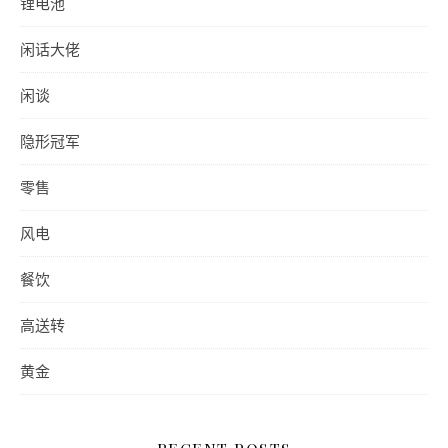
锂电池
闲话大佬
闲谈
隐形冠军
零售
风电
餐饮
高送转
黄金