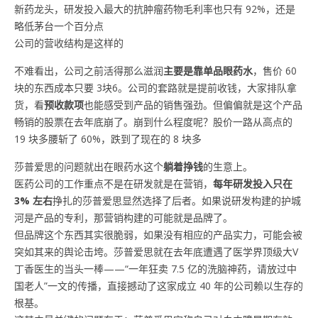
新药龙头，研发投入最大的抗肿瘤药物毛利率也只有 92%，还是
略低茅台一个百分点
公司的营收结构是这样的
不难看出，公司之前活得那么滋润
主要是靠单品眼药水
，售价 60
块的东西成本只要 3块6。公司的套路就是提前收钱，大家排队拿
货，看
预收款项
也能感受到产品的销售强劲。但偏偏就是这个产品
畅销的股票在去年底崩了。崩到什么程度呢？股价一路从高点的
19 块多腰斩了 60%，跌到了现在的 8 块多
莎普爱思的问题就出在眼药水这个
躺着挣钱
的生意上。
医药公司的工作重点不是在研发就是在营销，
每年研发投入只在
3% 左右
挣扎的莎普爱思显然选择了后者。如果说研发构建的护城
河是产品的专利，那营销构建的可能就是品牌了。
但品牌这个东西其实很脆弱，如果没有相应的产品实力，可能会被
突如其来的舆论击垮。莎普爱思就在去年底遭遇了医学界顶级大V
丁香医生的当头一棒——“一年狂卖 7.5 亿的洗脑神药，请放过中
国老人”一文的传播，直接撼动了这家成立 40 年的公司赖以生存的
根基。