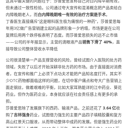
这其中最关键的问题在于：莎普爱思宣称自己对白内障早期有效，
但未通过一致性检验。公司通过夸大宣传和混淆概念把产品卖给白
内障晚期老人，而
白内障晚期唯一有效的治疗方案是手术
。
丁香医生直接痛斥“这是眼科医生极为痛恨的一种药”，莎普爱思每
年用3亿做广告营销建立起的品牌形象一夕坍塌，市场更是在公司
复牌后用两个跌停板表明了态度。而莎普爱思损失的远不止市值
——公司的半年报显示，主营的滴眼液产品
销售下滑了 40%
，直
接导致公司整体营收水平降低
公司很清楚单一产品支撑营收的风险，曾经试图介入医院的处方药
领域，失败了以后才开始深耕非处方药的市场。由于直接面对消费
者，在宣传和推广上必须下点功夫才能把产品知名度打开。其实不
少OTC药物都面临这样的问题，在切中客户痛点和夸大广告营销上
面走钢丝，做着艰难的平衡，比如大家耳熟能详的江中药业、葵花
药业。但作为医药企业，本身就应该在社会责任感上有更多的承
担。
莎普爱思除了发展旗下的西药、输液产品，之前还花了
3.64 亿
收
购了
吉林强身
药业，试图借力强生的主要产品四子填精胶囊和复方
高山红景天口服液，从而带动整体中成药的发展。但是强生药业的