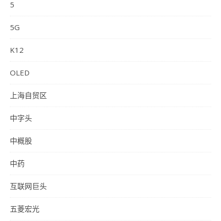
5
5G
K12
OLED
上海自贸区
中字头
中概股
中药
互联网巨头
五菱宏光