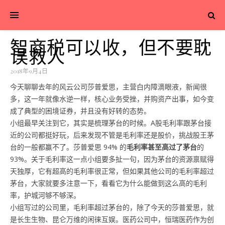
智商税可以收，但不要耽
误救人
2018年9月4日
今天聊聊去年的风云公司莎普爱思，主营白内障滴眼液，新闻很
多，这一年就像水逆一样，核心业务受挫，并购资产出事，如今变
成了典型的困境证券，并且没有好转的态势。
小组最早关注到它，其实是梳理茅台的时候。A股毛利率跟茅台接
近的公司都挺好玩，后来发现不管是毛利率还是股价，挑战股王茅
台的一般都赢不了。莎普爱思 94% 的
毛利率甚至高过了茅台
的
93%。关于毛利率这一点小组要多扯一句，因为茅台的资源禀赋得
天独厚，它有超高的毛利率很正常，但如果其他公司的毛利率超过
茅台，大家就要多注意一下，看看它为什么能做到这么高的毛利
率，护城河够不够深。
小组写过的公司里，毛利率超过茅台的，除了今天的莎普爱思，就
是长生生物、昆仑万维的闲徕互娱。医药公司中，恒瑞医药作为创