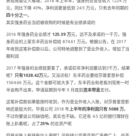
表现简直让人难堪，2018 年上半年，强身药业营业收入 1224 万
元，同比下降 43%，净利润更是低到 24.5 万元，只有去年同期的
四十分之一
。
其实强身药业当初被收购的时候是有业绩承诺的
2016 年强身药业业绩才
125.39 万
元，远不及承诺的一千万，强
身药业的上家东丰药业补偿给 874.61 万元。根据公告，在 2017
年收到这笔补偿款以后，公司特地调整到了营业外收入，增加了当
期利润
2017 年强身的业绩就更差了，承诺扣非净利润要达到3千万，结果
呢？
只有1028.42万
元。又没达标！东丰药业要给莎普爱思补偿
1564.66 万元。这个金额可就大多了，东丰药业和老板刘宪彬一时
半会掏不出来，申请延期到今年 9 月底前
连本带息
支付。
这笔补偿款如果能按时收到，作为营业外收入入账，对莎普爱思影
响还是挺大的，毕竟公司 2018 年
上半年的净利润只有 5088 万
。
不过你要说公司缺钱吧，其实也不缺。它还有 4.5 亿的银行理财在
账上趴着呢，占了
25%
的总资产呢
但是光账上有钱有什么用呢？这些钱公司再花到广告推广上，也不