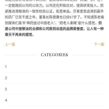
一定能挽回公司的公信力。公司还在积极应对，提高研发投入，抓
紧推进滴眼液的一致性检验认证，拓宽单品。莎普爱思追溯到最早
的药厂已至不惑之年，董事长陈德康也已经67岁了。不知道陈老看
到媒体们直书“神药放过中国老人”、“把老人害瞎”是什么感觉，
但
是公司中报惨淡的业绩和公司跌到谷底的品牌美誉度，让人有一种
春天不再来的感觉
。
上一篇
下一篇
CATEGORIES
1
2
3
4