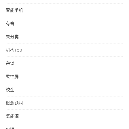
智能手机
有舍
未分类
机构150
杂谈
柔性屏
校企
概念题材
氢能源