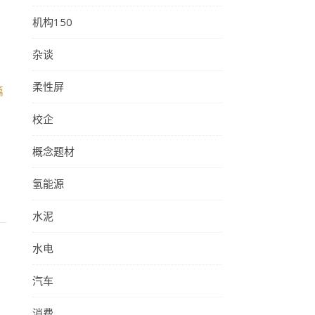
机构150
杂谈
柔性屏
篇
校企
概念题材
氢能源
水泥
水电
汽车
消费