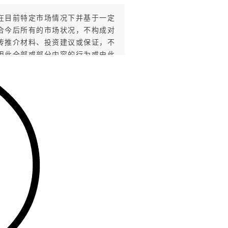
在目前特定市场情况下并基于一定
合今后所有的市场状况，不构成对
传推介材料、投资建议或保证，不
用此全部或部分内容的行为或由此
险，投资需谨慎。