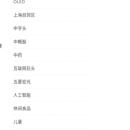
OLED
，
上海自贸区
中字头
中概股
速
中药
互联网巨头
五菱宏光
人工智能
休闲食品
儿童