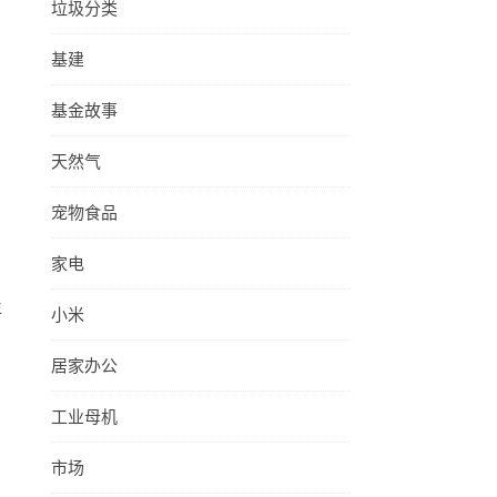
垃圾分类
基建
基金故事
天然气
宠物食品
家电
年
小米
居家办公
工业母机
市场