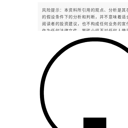
风险提示：本资料所引用的观点、分析是其
的假设条件下的分析和判断，并不意味着适
阅读者的投资建议，也不构成任何业务的宣
作为任何法律文件，搬砖小组不对任何人使
而引致的任何损失承担任何责任，市场有风
从业人员信息公示：
姓名：薛逢源
执业编号：F0260114060001
所属公司：
珠海盈米基金销售有
限公
司
姓名：张娅
执业编号：A20210813000322
所属公司：珠海盈米基金销售有限公司