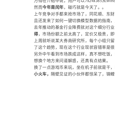
万得在介绍中说，用户可以7x24x365从
然而
今年是闰年
，碰巧就是今天了。。
上午竞争对手都来抢市场了，同花顺、东财
且还发来了如何一键切换模型数据的指南，
去年推动的基金行业降费就对这个细分行业
得
，市场份额之前太高了，定价又极贵，即
上周就听说某大券商研究所，每个小组只留
了这个趋势，现在这个行业现状容错率是很
另外中午看到市场跌成这样，真不想吃饭，
想换个地方来问道解惑，还真有点结果。
换了一点游戏币来玩，坐在机子前就是干，
小火车，
隔壁见证的小伙伴都惊呆了，锦鲤