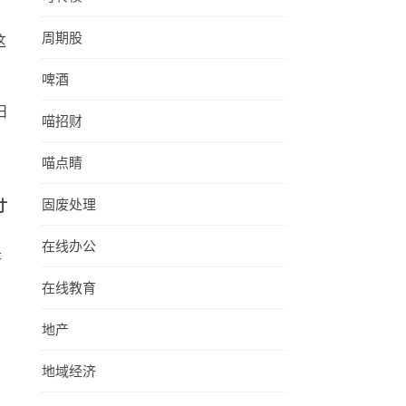
周期股
这
啤酒
旧
喵招财
喵点睛
固废处理
寸
在线办公
是
在线教育
地产
地域经济