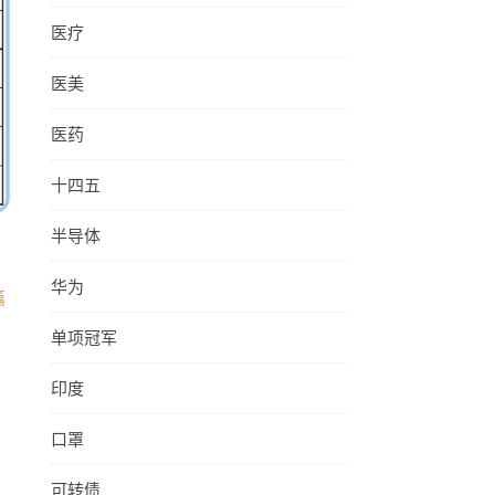
医疗
医美
医药
十四五
半导体
华为
篇
单项冠军
印度
口罩
可转债