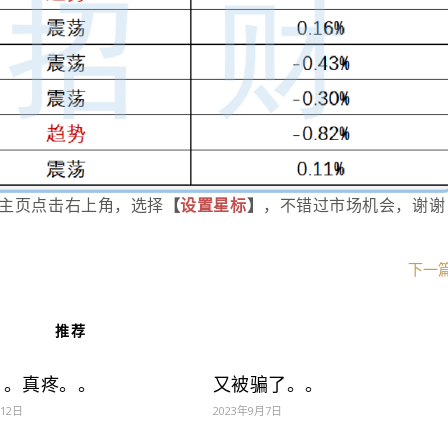
主页点击右上角，选择
【
设
置星标
】
，不错过市场机会，谢谢
下一
推荐
。。真疼。。
又被骗了。。
月12日
2023年9月7日