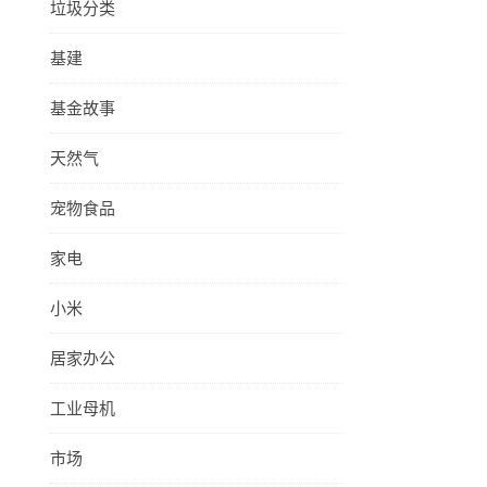
垃圾分类
基建
基金故事
天然气
宠物食品
家电
小米
居家办公
工业母机
市场