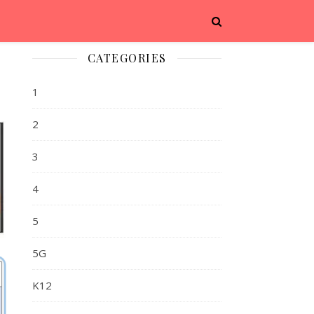
CATEGORIES
1
2
3
4
5
5G
K12