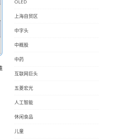
OLED
上海自贸区
中字头
中概股
中药
性
互联网巨头
五菱宏光
人工智能
休闲食品
儿童