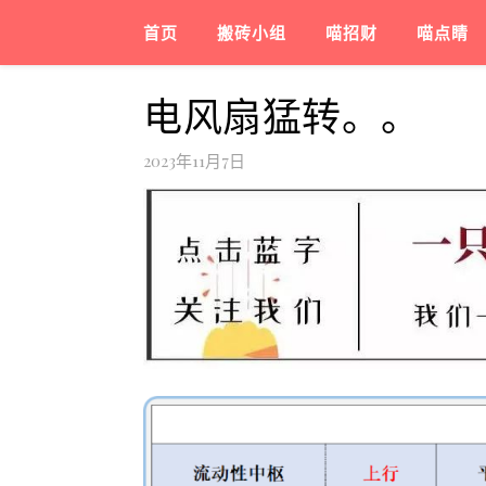
首页
搬砖小组
喵招财
喵点睛
电风扇猛转。。
2023年11月7日