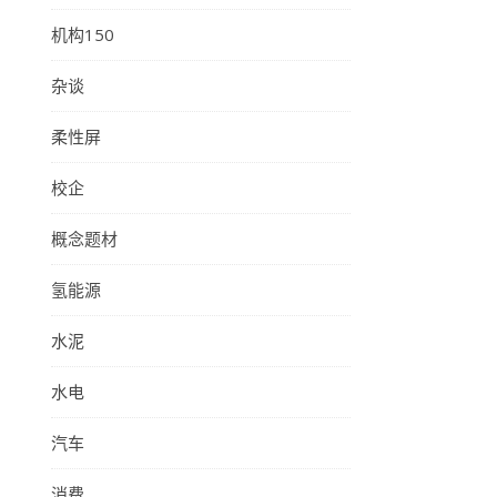
机构150
杂谈
柔性屏
校企
概念题材
氢能源
水泥
水电
汽车
消费