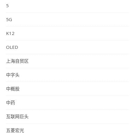
5
5G
K12
OLED
上海自贸区
中字头
中概股
中药
互联网巨头
五菱宏光