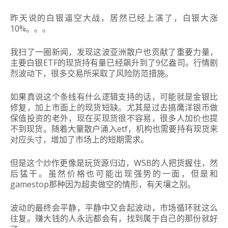
昨天说的白银逼空大战，居然已经上演了，白银大涨
10%。。。
我扫了一圈新闻，发现这波亚洲散户也贡献了重要力量，
主要白银ETF的现货持有量已经飙升到了9亿盎司。行情剧
烈波动下，很多交易所采取了风险防范措施。
如果真说这个条线有什么逻辑支持的话，可能就是金银比
修复，加上市面上的现货短缺。尤其是过去搞鹰洋银币做
保值投资的老外，现在买现货很不容易，很多人加价也提
不到现货。随着大量散户涌入etf，机构也需要持有现货来
对应头寸，增加了市场上的短期需求。
但是这个炒作更像是玩货源归边，WSB的人把货握住，然
后猛干。虽然价格也可能出现强势的一面，但是和
gamestop那种因为超卖做空的情形，有天壤之别。
波动的最终会平静，平静中又会起波动，市场循环就这么
往复。赚大钱的人永远都会有，找到属于自己的那份就好