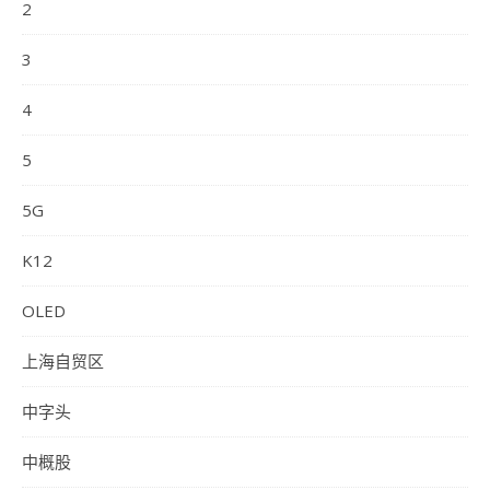
2
3
4
5
5G
K12
OLED
上海自贸区
中字头
中概股