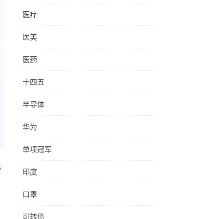
医疗
医美
医药
十四五
半导体
华为
单项冠军
去
印度
口罩
可转债