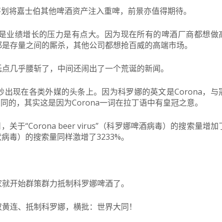
年筹划将嘉士伯其他啤酒资产注入重啤，前景亦值得期待。
是业绩增长的压力是有点大。因为现在所有的啤酒厂商都想做
都是存量之间的厮杀，其他公司都想抢百威的高端市场。
低点几乎腰斩了，中间还闹出了一个荒诞的新闻。
出现在各类外媒的头条上。因为科罗娜的英文是Corona，与
是相同的，其实这是因为Corona一词在拉丁语中有皇冠之意。
6日，关于“Corona beer virus”（科罗娜啤酒病毒）的搜索量增加
（啤酒冠状病毒）的搜索量同样激增了3233%。
家就开始群策群力抵制科罗娜啤酒了。
双黄连、抵制科罗娜，横批：世界大同！