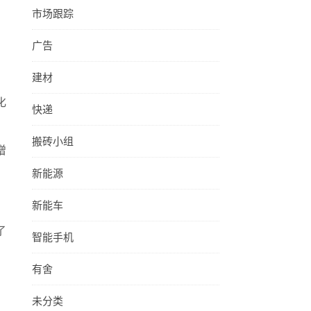
市场跟踪
广告
建材
化
快递
搬砖小组
增
新能源
新能车
了
智能手机
有舍
，
未分类