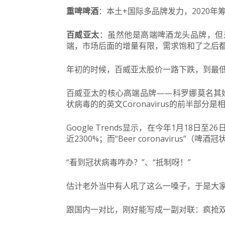
重啤啤酒
：本土+国际多品牌发力，2020
百威亚太
：虽然他是高端啤酒龙头品牌，但
端，市场后面的增量有限，需求饱和了之后
年初的时候，百威亚太股价一路下跌，到最
百威亚太的核心高端品牌——科罗娜莫名其妙
状病毒的的英文Coronavirus的前半部分
Google Trends显示，在今年1月18日至2
近2300%；而“Beer coronavirus”
“看到冠状病毒咋办？”、“抵制呀！”
估计老外当中有人吼了这么一嗓子，于是大
跟国内一对比，刚好能写成一副对联：疯抢