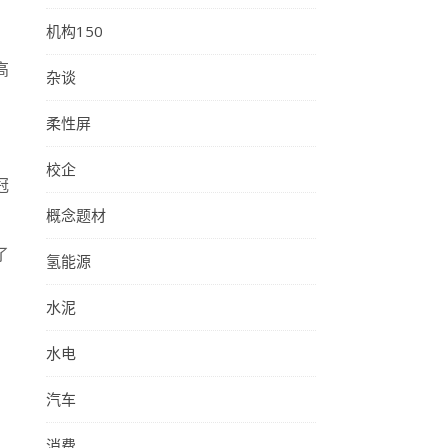
机构150
高
杂谈
柔性屏
校企
冠
概念题材
了
氢能源
水泥
水电
汽车
消费