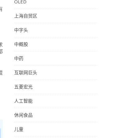
OLED
有
上海自贸区
中字头
中概股
求
都
中药
提
互联网巨头
五菱宏光
人工智能
休闲食品
儿童