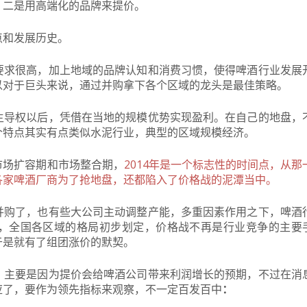
；二是用高端化的品牌来提价。
点和发展历史。
要求很高，加上地域的品牌认知和消费习惯，使得啤酒行业发展
以对于巨头来说，通过并购拿下各个区域的龙头是最佳策略。
主导权以后，凭借在当地的规模优势实现盈利。在自己的地盘，
个特点其实有点类似水泥行业，典型的区域规模经济。
市场扩容期和市场整合期，
2014年是一个标志性的时间点，从那
各家啤酒厂商为了抢地盘，还都陷入了价格战的泥潭当中。
并购了，也有些大公司主动调整产能，多重因素作用之下，啤酒
，全国各区域的格局初步划定，价格战不再是行业竞争的主要
于是就有了组团涨价的默契。
，
主要是因为提价会给啤酒公司带来利润增长的预期，不过在消
应了，要作为领先指标来观察，不一定百发百中
：