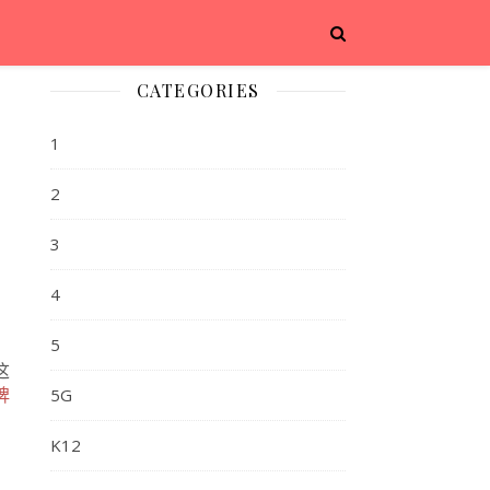
CATEGORIES
1
2
3
4
5
这
啤
5G
K12