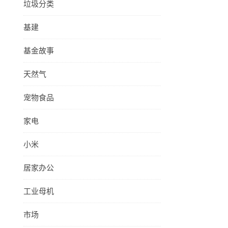
垃圾分类
基建
基金故事
天然气
宠物食品
家电
小米
居家办公
工业母机
市场