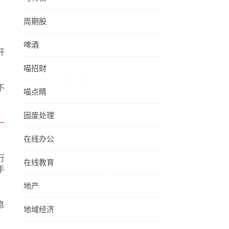
周期股
啤酒
开
喵招财
不
喵点睛
固废处理
一
在线办公
行
在线教育
手
地产
息
地域经济