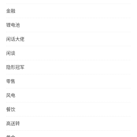
金融
锂电池
闲话大佬
闲谈
隐形冠军
零售
风电
餐饮
高送转