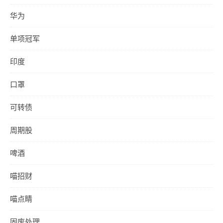
华为
单项冠军
印度
口罩
可转债
周期股
啤酒
喵招财
喵点睛
固废处理