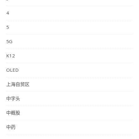
4
5
5G
K12
OLED
上海自贸区
中字头
中概股
中药