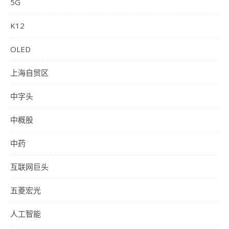
5G
K12
OLED
上海自贸区
中字头
中概股
中药
互联网巨头
五菱宏光
人工智能