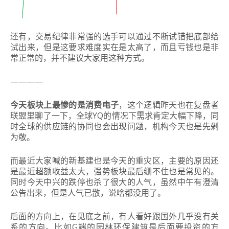
还有，交易纪律非常强的选手可以通过不断试错把底部给
试出来，但是这要求难度实在是太高了，而且亏钱也是非
常正常的，并不建议大家用这种方式。
————
今天板块上最惨的是消费电子
，这个逻辑昨天也在复盘者
联盟里聊了一下，全球YQ的情况下需求肯定大幅下降，同
时全球的供应链的协同也会出现问题，机构今天也是先剁
为敬。
而最近大家喊的新基建也是今天的重灾区，主要的原因还
是最近超额收益太大，强势板块最后绷不住也是常见的。
同时今天中兴的跌停也杀了很大的人气，虽然中午有澄清
公告出来，但是人气已散，说啥都没用了。
后面的方向上，在见底之前，有人看好跟国外几乎没有关
系的方向。比如G端的园林环保建筑是后面要投资的方