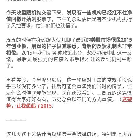
今天收盘跟机构交流下来，发现有一些机构已经扛不住净
值回撤开始剁股票了
，下午的杀跌估计是有不少机构执行
了风控要求，估计他们也跌懵了。
周五的时候在搬砖跟大伙儿聊了最近的
美股市场很像2015
年创业板，崩盘的样子极其熟悉，背后的反馈机制也非常
相像
。2015年我们是各种政策出台，想尽办法中断这一反
馈，最后是最强力的直接入市手段才让这反馈机制中断
了。
再看美股，今早降息以后，这一轮应对下跌的常规手段似
乎已经没有多少了，往后可能会重演我们当时的情景，但
是什么时候底部能出现，现在还没看到。上周五的这篇很
值得大家好好看看，历史总会以不同的方式重演。（
这架
势，让我想起了2015
）
————
这几天跌下来估计有短线选手会选择进场，特别是上周五