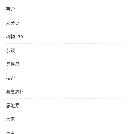
有舍
未分类
机构150
杂谈
柔性屏
校企
概念题材
氢能源
水泥
水电