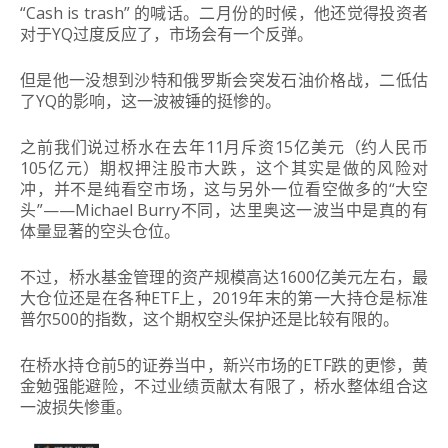
“Cash is trash” 的喊话。二月份的时候，他还觉得投资者
对于YQ过度反应了，市场会有一个反弹。
但是他一没想到沙特和俄罗斯会突发石油价格战，二低估
了YQ的影响，这一波被锤的挺惨的。
之前我们说过桥水在去年11月斥资15亿美元（约人民币
105亿元）期权押注股市大跌，这个其实是做的风险对
冲，并不是纯看空市场，这与另外一位看空做多的“大空
头”——Michael Burry不同，达里奥这一波当中是真的有
体量显著的空头仓位。
不过，桥水基金管理的资产规模高达1600亿美元左右，最
大仓位还是在各种ETF上，2019年末的第一大持仓是标准
普尔500的指数，这个期权空头保护还是比较有限的。
在桥水持仓前5的证券当中，新兴市场的ETF跌的更惨，黄
金勉强能避险，不过业绩贡献太有限了，桥水整体组合这
一波损失惨重。