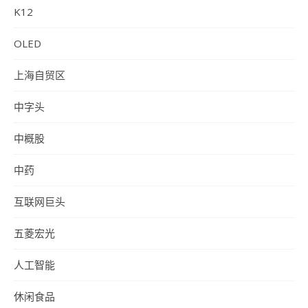
K12
OLED
上海自贸区
中字头
中概股
中药
互联网巨头
五菱宏光
人工智能
休闲食品