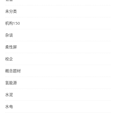
未分类
机构150
杂谈
柔性屏
校企
概念题材
氢能源
水泥
水电