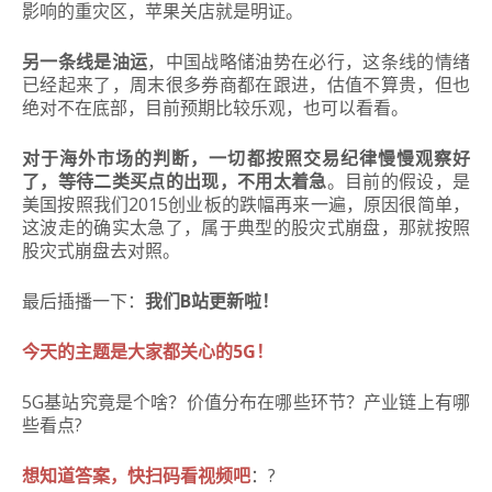
影响的重灾区，苹果关店就是明证。
另一条线是油运
，中国战略储油势在必行，这条线的情绪
已经起来了，周末很多券商都在跟进，估值不算贵，但也
绝对不在底部，目前预期比较乐观，也可以看看。
对于海外市场的判断，一切都按照交易纪律慢慢观察好
了，等待二类买点的出现，不用太着急
。目前的假设，是
美国按照我们2015创业板的跌幅再来一遍，原因很简单，
这波走的确实太急了，属于典型的股灾式崩盘，那就按照
股灾式崩盘去对照。
最后插播一下：
我们B站更新啦！
今天的主题是大家都关心的5G！
5G基站究竟是个啥？价值分布在哪些环节？产业链上有哪
些看点?
想知道答案，快扫码看视频吧
：?