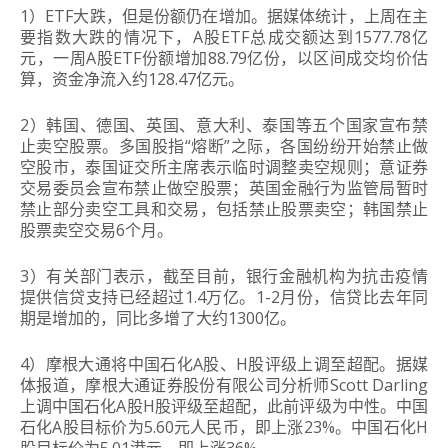
1）ETF大跌，但是份额仍在增加。据媒体统计，上周在主
要指数大跌的情况下，A股ETF总成交额达到1577.78亿
元，一周A股ETF份额增加88.79亿份，以区间成交均价估
算，资金净流入约128.47亿元。
2）韩国、德国、英国、意大利、泰国等五个国家宣布禁
止卖空股票。多国股指“熔断”之际，各国纷纷开始禁止做
空股市，泰国证交所主席表示临时调整卖空规则；意证券
交易委员会宣布禁止做空股票；英国金融行为监管局暂时
禁止部分卖空工具
和交易，包括禁止股票卖空；韩国禁止
股票卖空交易6个月。
3）有关部门表示，截至目前，银行金融机构为抗击疫情
提供信贷支持已经超过1.4万亿。1-2月份，信贷比去年同
期是增加的，同比多增了大约1300亿。
4）摩根大通将中国石化A股、H股评级上调至超配。据媒
体报道，摩根大通证券股份有限公司分析师Scott Darling
上调中国石化A股H股评级至超配，此前评级为中性。中国
石化A股目标价为5.60元人民币，即上涨23%。中国石化H