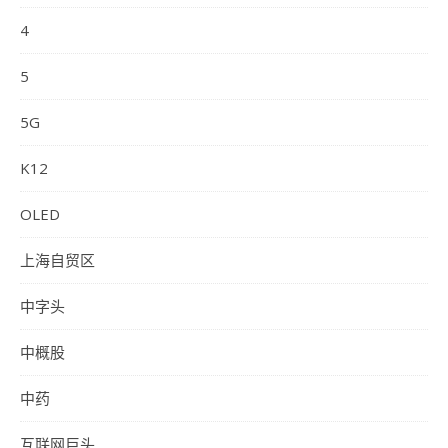
4
5
5G
K12
OLED
上海自贸区
中字头
中概股
中药
互联网巨头