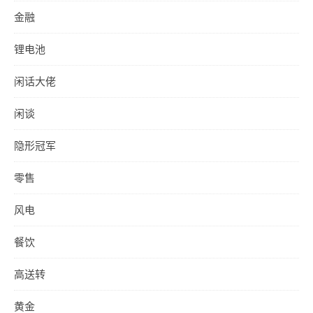
金融
锂电池
闲话大佬
闲谈
隐形冠军
零售
风电
餐饮
高送转
黄金