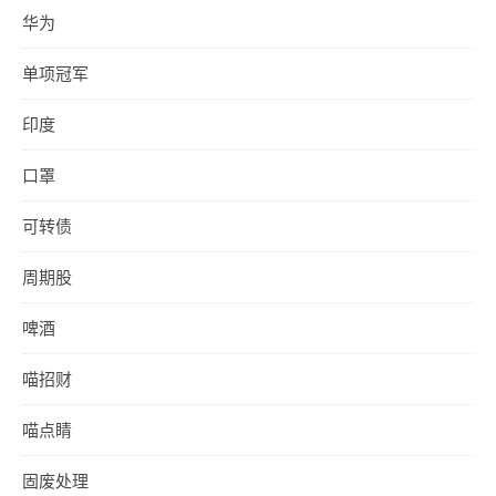
华为
单项冠军
印度
口罩
可转债
周期股
啤酒
喵招财
喵点睛
固废处理