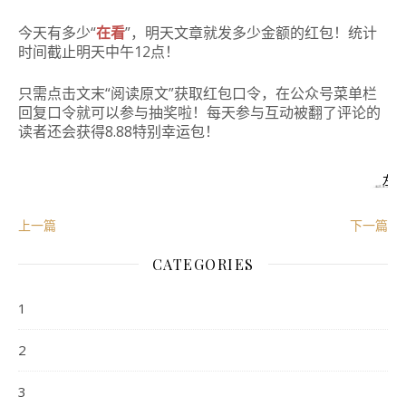
今天有多少“
在看
”，明天文章就发多少金额的红包！统计
时间截止明天中午12点！
只需点击文末“阅读原文”获取红包口令，在公众号菜单栏
回复口令就可以参与抽奖啦！每天参与互动被翻了评论的
读者还会获得8.88特别幸运包！
左
上一篇
下一篇
CATEGORIES
1
2
3