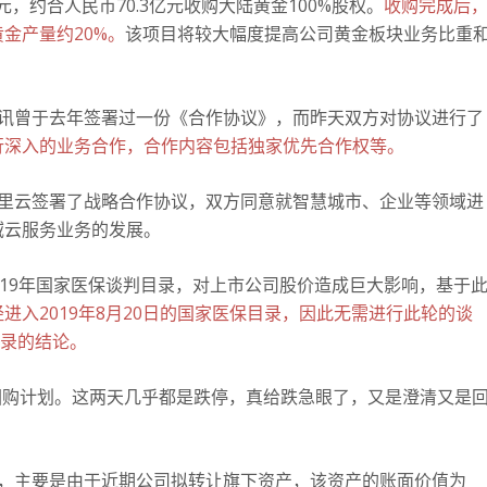
元，约合人民币70.3亿元收购大陆黄金100%股权。
收购完成后
金产量约20%。
该项目将较大幅度提高公司黄金板块业务比重
讯曾于去年签署过一份《合作协议》，而昨天双方对协议进行了
行深入的业务合作，合作内容包括独家优先合作权等。
里云签署了战略合作协议，双方同意就智慧城市、企业等领域进
域云服务业务的发展。
019年国家医保谈判目录，对上市公司股价造成巨大影响，基于
进入2019年8月20日的国家医保目录，因此无需进行此轮的谈
目录的结论。
回购计划。
这两天几乎都是跌停，真给跌急眼了，又是澄清又是
，主要是由于近期公司拟转让旗下资产，该资产的账面价值为