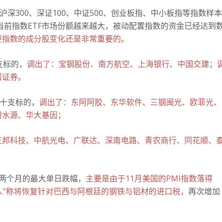
沪深300、深证100、中证500、创业板指、中小板指等指数样本
当前指数ETF市场份额越来越大，被动配置指数的资金已经达到
要指数的成分股变化还是非常重要的。
支标的，
调出了：宝钢股份、南方航空、上海银行、中国交建；
塔证券。
了十支标的，
调出了：东阿阿胶、东华软件、三钢闽光、欧菲光、
碧水源、华大基因；
正邦科技、中航光电、广联达、深南电路、青农商行、同花顺、
两个月的最大单日跌幅，
主要是由于11月美国的PMI指数落得
个男人”称将恢复针对巴西与阿根廷的钢铁与铝材的进口税，
再次增加