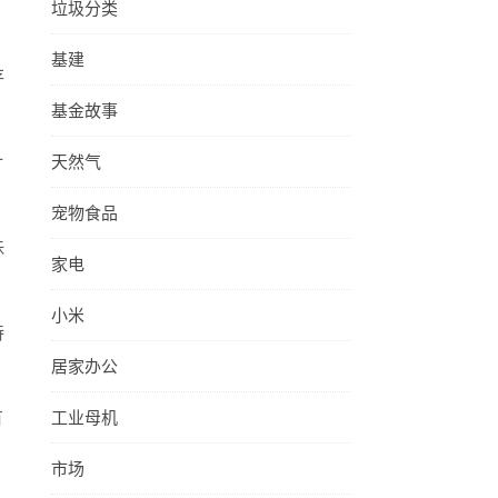
垃圾分类
基建
存
基金故事
计
天然气
宠物食品
珠
家电
小米
待
居家办公
有
工业母机
市场