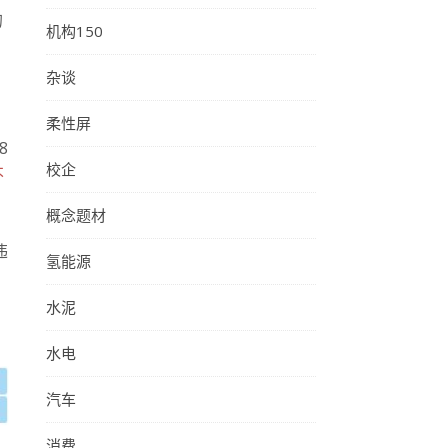
的
机构150
杂谈
柔性屏
8
校企
不
概念题材
违
氢能源
水泥
水电
汽车
消费