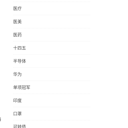
医疗
医美
医药
十四五
半导体
华为
单项冠军
印度
口罩
海
可转债