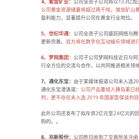
4、紫金矿业：
公司全资子公司将以13.3亿加
公司黄金资源储量将超过两千吨，增加矿山黄
盈利能力，显著提升公司在黄金行业地位。
5、世纪华通：
公司全资子公司盛跃网络与腾
更新完善。
双方将在数字化互动娱乐领域进
6、梦网集团：
公司子公司梦网科技近日与阿
行全方位的交流与合作，以共同推进相关领
7、通化东宝：
由于某媒体报道公司未入选2
通化东宝澄清道：
公司产品重组人胰岛素已经
判，更不存在未入选 2019 年国家医保谈判
此外公司还发布了拟斥资2亿元至2.6亿元的
购的。
。
8、兆新股份：
公司昨日收到了交易所关注函