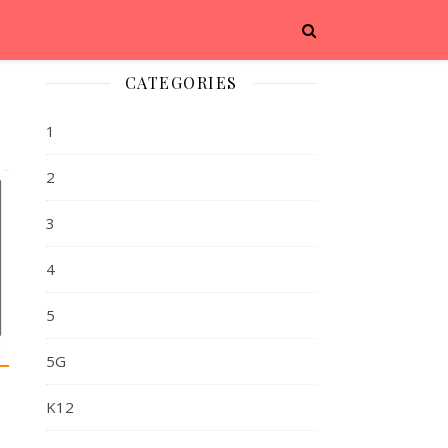
CATEGORIES
1
2
3
4
5
5G
K12