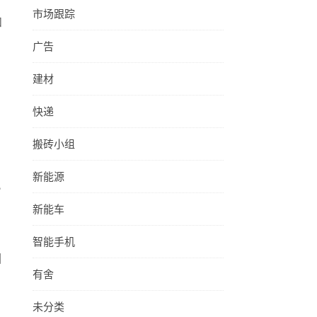
，
市场跟踪
和
广告
建材
快递
搬砖小组
新能源
此
新能车
智能手机
回
有舍
未分类