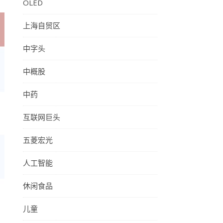
OLED
上海自贸区
中字头
中概股
中药
互联网巨头
五菱宏光
人工智能
休闲食品
儿童