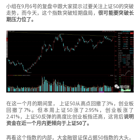
小组在9月6号的复盘中跟大家提示过要关注上证50的突破
走势，而今天，这个指数突破短期盘局，
很可能要突破长
期压力位了。
在这一个月的期间里， 上证50从高点回撤了3%，创业板
回撤了7%。
但本周上证50涨了2.95%，创业板涨了
2.41%，上证50反弹的高度比创业板指还高，这背后
说明
资金在近一个月内更倾向于上证50了。
再看这个指数的内部，大金融银证保占据50指数的大头，