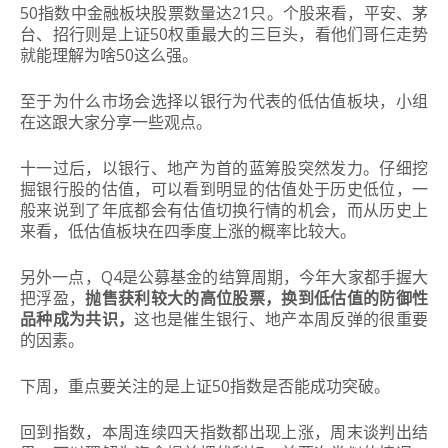
50指数中金融板块股票数量达21只。
个股来看，平安、茅
台、招行则是上证50权重最大的三巨头，看他们哥仨走势
就能理解为啥50这么强。
至于为什么市场会选择以银行为代表的低估值板块，小组
在这跟大家分享一些观点。
十一过后，以银行、地产为首的蓝筹股突然发力。
仔细挖
掘银行股的估值，可以看到明显的估值处于历史低位，一
般来说到了年底都会有估值切换行情的机会，而从历史上
来看，低估值板块在四季度上涨的概率比较大。
另外一点，Q4是公募基金的结算周期，今年大家都手握大
把浮盈，
抛售获利较大的高位股票，换到低估值的防御性
品种成为共识，
这也是催生银行、地产本周反弹的很重要
的因素。
下周，重点要关注的是上证50指数是否能成功突破。
回到指数，本周连续四天指数都出现上涨，周末谈判出结