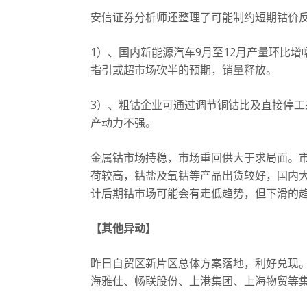
安信证券分析师还整理了可能制约短期钴价
1）、国内新能源汽车9月至12月产量环比增
指引或超市场砍半的预期，销量释放。
3）、粗钴企业可通过调节铜钴比及直接停
产动力不强。
金属钴市场持稳，市场重回供大于求局面。
荷较高，钴盐及氧钴等产品出货较好，国内
计后期钴市场可能会有走低趋势，但下滑的
【其他异动】
昨日自贸区新片区总体方案落地，利好兑现。
海雅仕、畅联股份、上港集团、上海物贸等