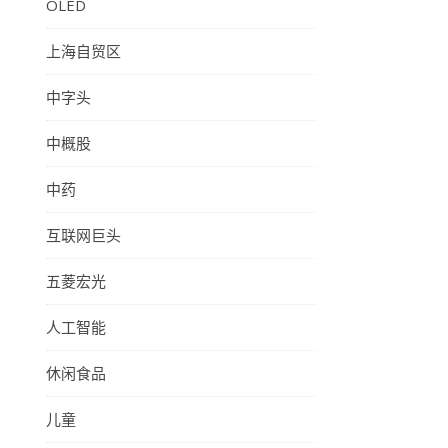
OLED
上海自贸区
中字头
中概股
中药
互联网巨头
五菱宏光
人工智能
休闲食品
儿童