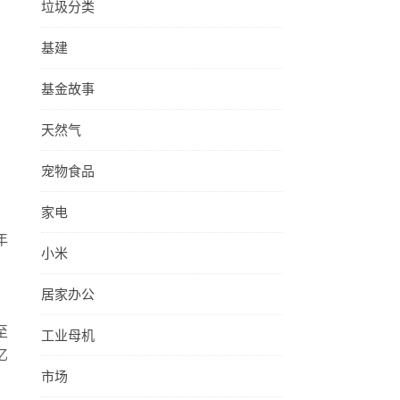
垃圾分类
基建
基金故事
天然气
宠物食品
家电
年
小米
，
居家办公
至
工业母机
亿
市场