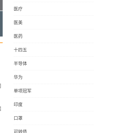
医疗
医美
医药
十四五
半导体
华为
同
单项冠军
印度
据
口罩
可转债