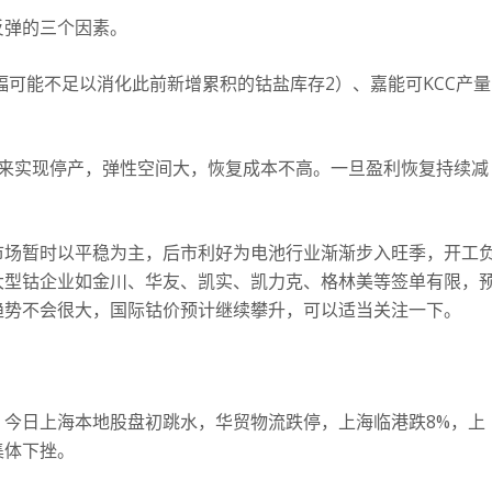
反弹的三个因素。
幅可能不足以消化此前新增累积的钴盐库存2）、嘉能可KCC产量
工来实现停产，弹性空间大，恢复成本不高。一旦盈利恢复持续减
市场暂时以平稳为主，后市利好为电池行业渐渐步入旺季，开工
大型钴企业如金川、华友、凯实、凯力克、格林美等签单有限，
趋势不会很大，国际钴价预计继续攀升，可以适当关注一下。
今日上海本地股盘初跳水，华贸物流跌停，上海临港跌8%，上
集体下挫。