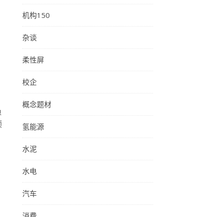
机构150
杂谈
柔性屏
校企
概念题材
负
预
氢能源
水泥
水电
汽车
消费