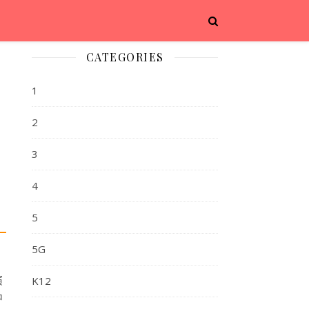
CATEGORIES
1
2
3
4
5
5G
演
K12
中