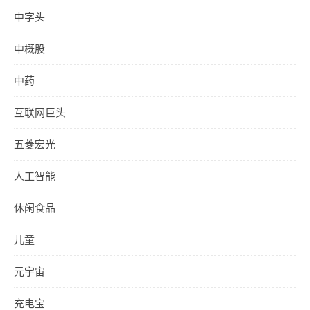
中字头
中概股
中药
互联网巨头
五菱宏光
人工智能
休闲食品
儿童
元宇宙
充电宝