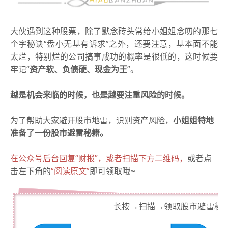
大伙遇到这种股票，除了默念砖头常给小姐姐念叨的那七
个字秘诀
“
盘小无基有诉求”之外，
还要注意，基本面不能
太烂，特别烂的公司搞事成功的概率是很低的，这时候要
牢记“
资产软、负债硬、现金为王
”。
越是机会来临的时候，也是越要注重风险的时候。
为了帮助大家避开股市地雷，识别资产风险，
小姐姐特地
准备了一份股市避雷秘籍。
在公众号后台回复“财报”，或者扫描下方二维码，
或者点
击左下角的
“阅读原文”
即可领取哦~
长按→扫描→领取股市避雷秘