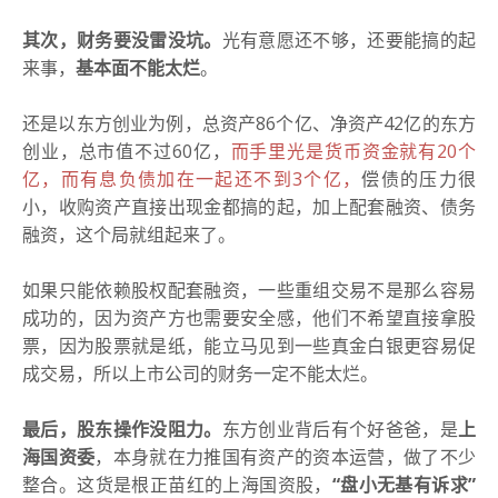
其次，财务要没雷没坑。
光有意愿还不够，还要能搞的起
来事，
基本面不能太烂
。
还是以东方创业为例，总资产86个亿、净资产42亿的东方
创业，总市值不过60亿，
而手里光是货币资金就有20个
亿，而有息负债加在一起还不到3个亿，
偿债的压力很
小，收购资产直接出现金都搞的起，加上配套融资、债务
融资，这个局就组起来了。
如果只能依赖股权配套融资，一些重组交易不是那么容易
成功的，因为资产方也需要安全感，他们不希望直接拿股
票，因为股票就是纸，能立马见到一些真金白银更容易促
成交易，所以上市公司的财务一定不能太烂。
最后，股东操作没阻力。
东方创业背后有个好爸爸，是
上
海国资委
，本身就在力推国有资产的资本运营，做了不少
整合。这货是根正苗红的上海国资股，
“盘小无基有诉求”