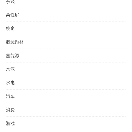
杂谈
柔性屏
校企
概念题材
氢能源
水泥
水电
汽车
消费
游戏