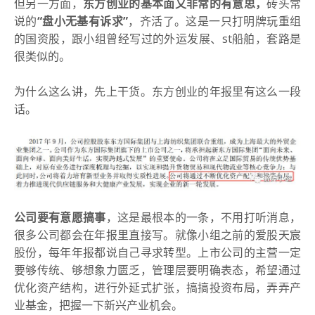
但另一方面，
东方创业的基本面又非常的有意思，
砖头常
说的
“盘小无基有诉求”
，齐活了。这是一只打明牌玩重组
的国资股，跟小组曾经写过的外运发展、st船舶，套路是
很类似的。
为什么这么讲，先上干货。东方创业的年报里有这么一段
话。
公
司要有意愿搞事
，
这是最根本的一条
，不用打听消息，
很多公司都会在年报里直接写。
就像小组
之前的爱股天宸
股份，每年年报都说自己寻求转型。
上市公司的主营一定
要够传统、够想象力匮乏，管理层要明确表态，希望通过
优化资产结构，进行外延式扩张，搞搞投资布局，弄弄产
业基金，把握一下新兴产业机会。