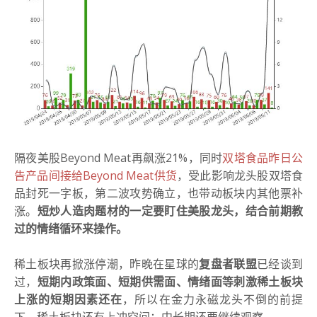
隔夜美股Beyond Meat再飙涨21%，同时
双塔食品昨日公
告产品间接给Beyond Meat供货
，受此影响龙头股双塔食
品封死一字板，第二波攻势确立，也带动板块内其他票补
涨。
短炒人造肉题材的一定要盯住美股龙头，结合前期教
过的情绪循环来操作。
稀土板块再掀涨停潮，昨晚在星球的
复盘者联盟
已经谈到
过，
短期内政策面、短期供需面、情绪面等刺激稀土板块
上涨的短期因素还在
，所以在金力永磁龙头不倒的前提
下，稀土板块还有上冲空间；中长期还要继续观察。