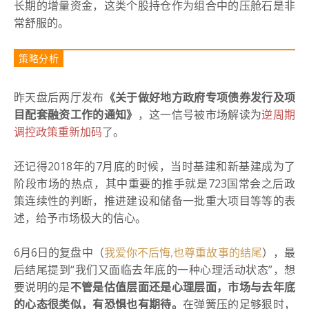
长期的增量资金，这类个股持仓作为组合中的压舱石是非
常舒服的。
策略分析
昨天盘后两厅发布
《关于做好地方政府专项债券发行及项
目配套融资工作的通知》
，这一信号被市场解读为
逆周期
调控政策重新加码
了。
还记得2018年的7月底的时候，当时基建和新基建成为了
阶段市场的热点，其中重要的推手就是723国常会之后政
策连续性的判断，推进建设和储备一批重大项目等等的表
述，给予市场极大的信心。
6月6日的复盘中（
我爱你不后悔,也尊重故事的结尾
），最
后结尾提到“我们又面临去年底的一种心理活动状态”，想
要说明的是
不管是估值层面还是心理层面，市场与去年底
的心态很类似，有恐惧也有期待。
在弹簧压的足够狠时，