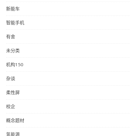
新能车
智能手机
有舍
未分类
机构150
杂谈
柔性屏
校企
概念题材
氢能源