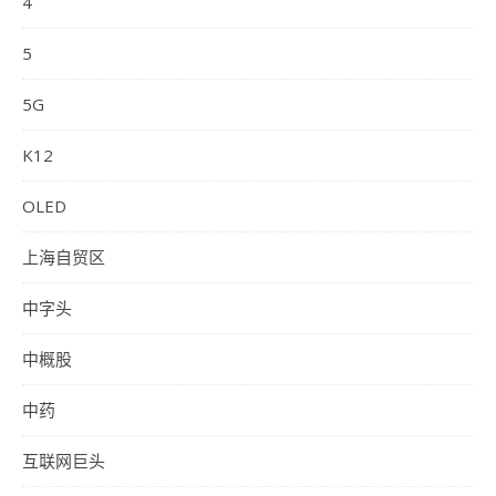
4
5
5G
K12
OLED
上海自贸区
中字头
中概股
中药
互联网巨头