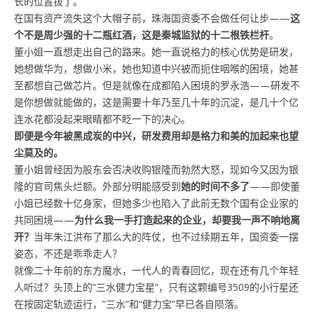
长的位置拔了。
在国有资产流失这个大帽子前，珠海国资委不会做任何让步——
这
个不是周少强的十二瓶红酒，这是秦城监狱的十二根铁栏杆
。
董小姐一直想走出自己的路来。她一直说格力的核心优势是研发，
她想做华为，想做小米，她也知道中兴被而扼住咽喉的困境，她甚
至都想自己做芯片。但是就像在成都陷入困境的罗永浩——研发不
是你想做就能做的，这是需要十年乃至几十年的沉淀，是几十个亿
连水花都没起来眼睛都不眨一下的决心。
即便是今年被黑成炭的中兴，研发费用却是格力和美的加起来也望
尘莫及的。
董小姐曾经因为股东会否决收购银隆而勃然大怒，现如今又因为银
隆的官司焦头烂额。外部分明能感受到
她的时间不多了
——即使董
小姐已经数十亿身家，但她多少也陷入了此前无数个国有企业家的
共同困境——
为什么我一手打造起来的企业，却要我一声不响地离
开？
当年朱江洪布了那么大的阵仗，也不过续期五年，国资委一摆
姿态，不还是乖乖走人？
就像二十年前的东方魔水，一代人的青春回忆，现在还有几个年轻
人听过？头顶上的“三水健力宝星”，只有这颗编号3509的小行星还
在按固定轨迹运行，“三水”和“健力宝”早已各自陨落。