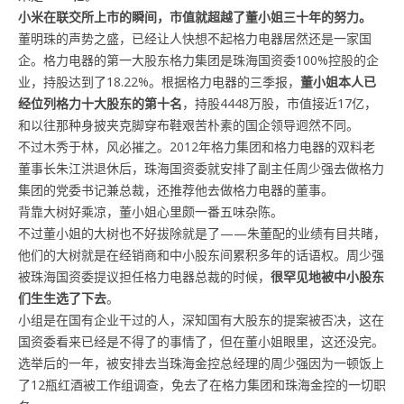
小米在联交所上市的瞬间，市值就超越了董小姐三十年的努力。
董明珠的声势之盛，已经让人快想不起格力电器居然还是一家国
企。格力电器的第一大股东格力集团是珠海国资委100%控股的企
业，持股达到了18.22%。根据格力电器的三季报，
董小姐本人已
经位列格力十大股东的第十名
，持股4448万股，市值接近17亿，
和以往那种身披夹克脚穿布鞋艰苦朴素的国企领导迥然不同。
不过木秀于林，风必摧之。2012年格力集团和格力电器的双料老
董事长朱江洪退休后，珠海国资委就安排了副主任周少强去做格力
集团的党委书记兼总裁，还推荐他去做格力电器的董事。
背靠大树好乘凉，董小姐心里颇一番五味杂陈。
不过董小姐的大树也不好拔除就是了——朱董配的业绩有目共睹，
他们的大树就是在经销商和中小股东间累积多年的话语权。周少强
被珠海国资委提议担任格力电器总裁的时候，
很罕见地被中小股东
们生生选了下去
。
小组是在国有企业干过的人，深知国有大股东的提案被否决，这在
国资委看来已经是不得了的事情了，但在董小姐眼里，这还没完。
选举后的一年，被安排去当珠海金控总经理的周少强因为一顿饭上
了12瓶红酒被工作组调查，免去了在格力集团和珠海金控的一切职