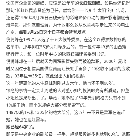
论国有企业家的巅峰，应该是22年前的
长虹倪润峰
。如果你还记得
那句“长虹以民族昌盛为己任，献给你——长虹红太阳”的广告词，
还记得1996年3月26日石破天惊的彩电降价带动的国产彩电彻底击
溃洋货，那你就能理解，为什么那么多从改革初期走过来的彩电生
产商，
每到3月26日这个日子都会背脊发凉
。
倪润峰在1997年入选了十五大候补委员。在这个以得票数排序的
名单中，那年排在53岁倪润峰身后的，有一位时年49岁的山西籍
建行行长，和一位时年44岁的陕西籍福建省委副书记。
倪润峰却在一年后就因为囤积彩管失败而被迫辞职，2000年复出
时又因过于相信美国供应商而让长虹手里多了40亿收不回来的应收
款，03年巨亏35亿，就此退出人们的视野。
这一年距离他的人生巅峰刚刚过去六年，他也还不到60岁。
银隆的事情一定会让周遭的人对董小姐的投资眼光有所质疑，但董
小姐还是果断出手了。毕竟，她奉献了30年光阴的格力只有不到
1%属于她，而小米却绝大部分都是雷军的。
1487亿的1%和1305亿的绝大部分，这五年来不只是雷军在追赶
她，她也在追赶雷军。
她已经64岁了。
即便是中央企业的副部级一把手，超期服役最多也就到63岁。她那