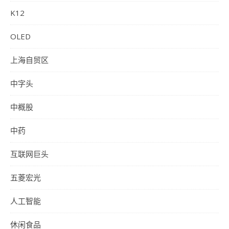
K12
OLED
上海自贸区
中字头
中概股
中药
互联网巨头
五菱宏光
人工智能
休闲食品