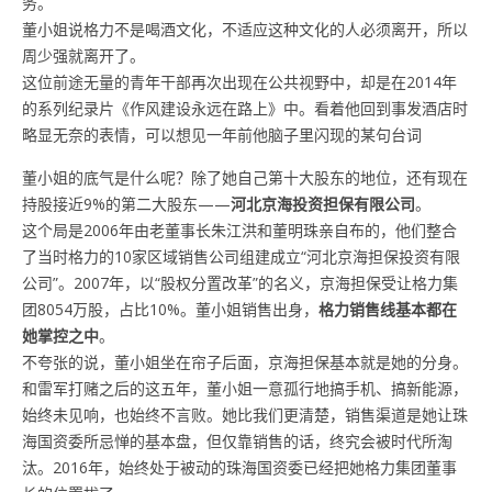
务。
董小姐说格力不是喝酒文化，不适应这种文化的人必须离开，所以
周少强就离开了。
这位前途无量的青年干部再次出现在公共视野中，却是在2014年
的系列纪录片《作风建设永远在路上》中。看着他回到事发酒店时
略显无奈的表情，可以想见一年前他脑子里闪现的某句台词
董小姐的底气是什么呢？除了她自己第十大股东的地位，还有现在
持股接近9%的第二大股东——
河北京海投资担保有限公司
。
这个局是2006年由老董事长朱江洪和董明珠亲自布的，他们整合
了当时格力的10家区域销售公司组建成立“河北京海担保投资有限
公司”。2007年，以“股权分置改革”的名义，京海担保受让格力集
团8054万股，占比10%。董小姐销售出身，
格力销售线基本都在
她掌控之中
。
不夸张的说，董小姐坐在帘子后面，京海担保基本就是她的分身。
和雷军打赌之后的这五年，董小姐一意孤行地搞手机、搞新能源，
始终未见响，也始终不言败。她比我们更清楚，销售渠道是她让珠
海国资委所忌惮的基本盘，但仅靠销售的话，终究会被时代所淘
汰。2016年，始终处于被动的珠海国资委已经把她格力集团董事