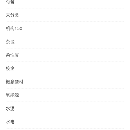
有舍
未分类
机构150
杂谈
柔性屏
校企
概念题材
氢能源
水泥
水电