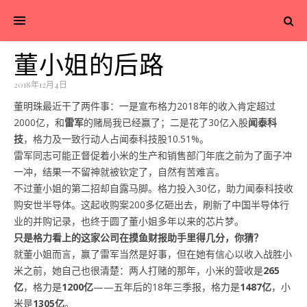
董小姐的后路
2018年12月4日
董明珠最近干了两件事：一是宣布格力2018年的收入肯定超过
2000亿，和
雷军
的赌局我已经赢了；二是花了30亿入股
闻泰科
技
，格力及一致行动人占闻泰科技股10.51%。
雷军同志可能正督促着小米的生产和销售部门年底之前为了面子冲
一冲，结果一不留神就被钦定了，自然有苦难言。
不过董小姐的第二招却自露马脚。格力投入30亿，助力闻泰科技收
购安世半导体。这起收购案200多亿砸出去，刷新了中国半导体行
业的并购记录，也终于圆了董小姐多年以来的芯片梦。
只是格力看上的这家公司在摸鱼财报助手里得几分，你猜？
就董小姐而言，赢了雷军当然是好事，但在她有信心以收入战胜小
米之前，她自己也很清楚：两人打赌的那年，小米的营收是
265
亿
，格力是
1200亿
——五年后的18年三季报，格力是
1487亿
，小
米是
1305亿
。