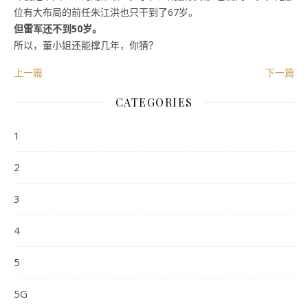
位有大布局的前任朱江洪也只干到了67岁。
但雷军还不到50岁。
所以，董小姐还能撑几年，你猜？
上一篇
下一篇
CATEGORIES
1
2
3
4
5
5G