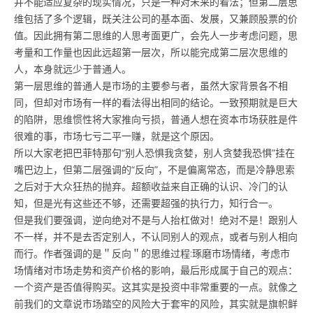
并不能适应复杂的现实情况，只是一种对未来的看法；但第二层思
维包括了多个逻辑，既关注公司的基本面、发展，又兼顾股票的价
值。因此拥有第二思维的人思考面更广，会先人一步考虑问题，思
考量和工作量也因此远超第一层次，所以能完成第二层次思维的
人，本身就远少于普通人。
第一层思维的普通人是市场的主要参与者，虽然大家背景各不相
同，但却对市场有一样的看法得出相同的结论。一致预期就是巨大
的陷阱，思维惯性将大家推向亏损，普通人想在资本市场获胜是件
很难的事，市场七亏二平一赚，就是这个原因。
所以大家老把巴菲特那句“别人恐惧我贪婪，别人贪婪我恐惧”挂在
嘴巴边上，但第二层强调的“反向”，不是偏离常态，而是冷静思索
之后对于大众狂热的抛弃。超额收益来自正确的认识、冷门的认
知，但是光有这些还不够，还需要超强的执行力，知行合一。
但是我们要强调，逆向绝对不是与人抬杠做对！绝对不是！跟别人
不一样，并不是去否定别人，不认同别人的观点，或者与别人相向
而行。作者强调的是＂反向＂的思维过程:琢磨市场情绪，考虑市
场情绪对市场走势和资产价格的影响，最后形成属于自己的观点：
一个资产是否值得购买。这其实是投资中非常重要的一点。就像之
前我们的文章说市场踏空的风险大于套牢的风险，其实就是旗帜鲜