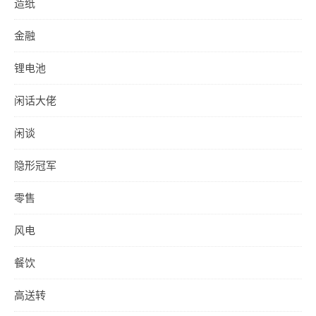
造纸
金融
锂电池
闲话大佬
闲谈
隐形冠军
零售
风电
餐饮
高送转