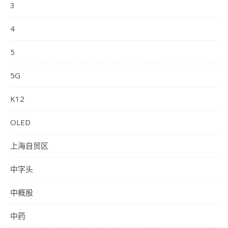
3
4
5
5G
K12
OLED
上海自贸区
中字头
中概股
中药