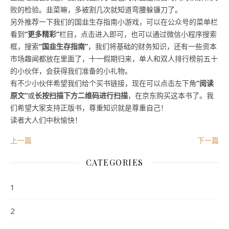
败的检验。韭菜嘛，多被割几次就知道弯腰躲镰刀了。
另外推荐一下我们的国韭生存指南小游戏，可以在公众号的菜单栏
看到
“更多精彩”
栏目，点击进入即可，也可以通过微信小程序搜索
框，搜索
“国韭生存指南”
，我们将基础的财务知识，还有一些资本
市场趣闻都放在里面了，十一假期归来，单人和双人排行榜前五十
的小伙伴，会获得我们准备的小礼物。
有不少小伙伴希望我们给个买书链接，现在可以点击左下角
“阅读
原文
”
或
长按扫描下方二维码进行扫描
，在京东购买这本书了。我
们希望大家支持正版书，尊重知识就是尊重自己！
读者大人们中秋愉快！
上一篇
下一篇
CATEGORIES
1
2