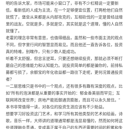
明的告诉大家，市场可能来小窗口了，非有不少杠精说一定要新
低，看新低的人成为主流，在一个足够便宜位置，打两枪他们自然
就慌了，堡垒从来都是从内部攻克的，互相砍伐的一定是曾经战壕
里的战友。空就是多，多就是空，其实就是这个道理，懂的人自然
就懂了。
老霍的理念非常有意思，也值得细品，虽然和一些市面主流的观点
不同，但字里行间的智慧显而易见。而且他还一直告诉各位，投资
真的特难，别瞎作，只有少数人能成功。
听着不太舒服，但忠言逆耳，只要还想继续投资，那就必须不断打
磨自己的思维能力和认知能力。说投资简单的都是骗你的，前排私
募都亏损了，余额宝的年化收益都一路往下走呢，更何况普通投资
者？
一二层思维只是书中的一个观点，还有很多有趣有深度的观点，比
如“所有的泡沫都是从重要的事实开始的：郁金香美丽而罕见；互
联网将改变世界；房地产能抵御通货膨胀，而且可以永久居住。”
本书非常值得一读，对各位的投资生涯应该有不少助益。
想要学习好投资这门艺术，和学习所有其他类型的艺术如绘画，诗
歌，音乐一样，大师讲的道理通常都是浅显易懂的，然而如何将这
些道理融会贯通，变成真正属于自己的东西还需要时间的积累和失