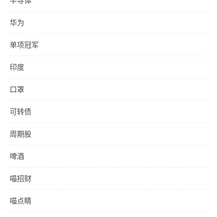
半导体
华为
单项冠军
印度
口罩
可转债
周期股
啤酒
喵招财
喵点睛