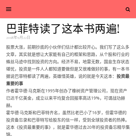
巴菲特读了这本书两遍!
2018年9月22日
股票大涨，前期抄底的小伙伴们估计都比较开心。
我们写了这么多
文章，其实就是想让大家能有自己的框架和思路，从个股和行业的
蛛丝马迹中找到投资的方向。经济不易，地雷无数，国韭生存状态
堪忧，投资是一件人人都知道要做但是又很难做好的事，有一本书
据说巴菲特都读了两遍，英雄惜英雄，说的就是今天这本：
投资最
重要的事
作者霍华德·马克斯在1995年创办了橡树资产管理公司，现在资产
已达千亿美金，成立以来平均复合回报率高达19%，可谓战功赫
赫。
霍华德·马克斯和巴菲特齐名，虽然比老巴小了16岁，但霍华德的
投资备忘录和巴菲特写给股东的信一样，受到全球投资者的热捧。
这本《投资最重要的事》，就是霍华德过去20年的投资备忘精华集
锦。