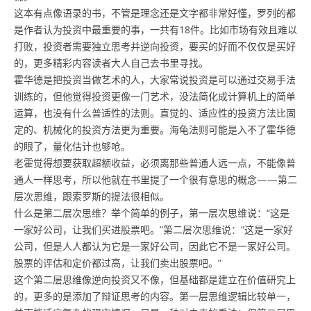
这本有点像语录的书，不管是理念还是文字都非常好懂，罗列的都
是作者认为投资中最重要的事，一共有18件。比如市场有效且难以
打败，投资者需要独立思考并逆向投资，要买的好而不仅仅是买好
的，更多精彩内容读者大人自己去书里寻找。
霍华德是把投资当做艺术的人，大家常说投资是可以通过交易手法
训练的，但他觉得投资更像一门艺术，没法简化成计算机上的简单
运算，也没有什么普适性的法则。直觉的、适应性的投资方法比固
定的、机械化的投资方法更为重要。海龟法则可能是入不了霍华德
的眼了，量化估计也够呛。
老霍觉得想要获取超额收益，必须离那些普通人远一点，不能像普
通人一样思考，所以他就在书里提了一个很有意思的概念——第二
层次思维，跟索罗斯的提法很相似。
什么是第二层次思维？举个简单的例子，第一层次思维说：“这是
一家好公司，让我们买进股票吧。”第二层次思维说：“这是一家好
公司，但是人人都认为它是一家好公司，因此它不是一家好公司。
股票的评估和定价都过高，让我们卖出股票吧。”
这个第二层思维像逆向投资又不像，但基础都是建立在价值研究上
的，更多的是添加了辩证思考的内容。第一层思维逻辑比较单一，