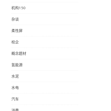
机构150
杂谈
柔性屏
校企
概念题材
氢能源
水泥
水电
汽车
消费