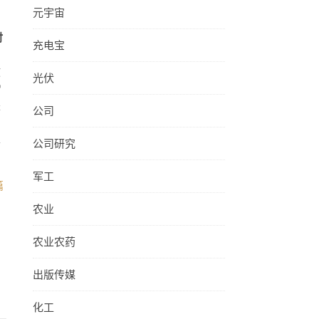
元宇宙
时
充电宝
救
光伏
雷
是
公司
阜
公司研究
军工
篇
农业
农业农药
出版传媒
化工