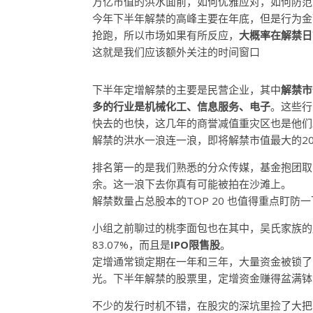
万亿市值的洪水面前，如何优雅应对，如何防范
今年下半年解禁的高峰主要在年底，但是行为金
抢跑，所以市场如果有所反应，
大概率在解禁日
这就是我们应该额外关注的时间窗口
下半年定增解禁的主要是民营企业，其中
解禁市
多的行业是机械化工、信息服务、电子
。这些行
快去的也快，这几年的商誉减值重灾区也是他们
解禁的洪水一浪连一浪，即将解禁市值最大的2
排名第一的是我们熟悉的分众传媒，基金抱团取
余。这一浪下去你真有可能被拍在沙滩上。
解禁数量占总股本的TOP 20 也值得重点盯防一
小组之前聊过的桃李面包也在其中，吴氏家族的股
83.07%，而且是
IPO限售股
。
定增通常锁定期在一年和三年，大量资金被锁了
光。下半年解禁的股票里，定增资金赚得盆满钵
不少的发行时机不错，在股灾的深坑里捡了大把