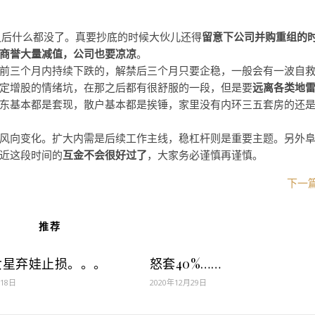
之后什么都没了。真要抄底的时候大伙儿还得
留意下公司并购重组的
商誉大量减值，公司也要凉凉
。
前三个月内持续下跌的，解禁后三个月只要企稳，一般会有一波自
定增股的情绪坑，在那之后都有很舒服的一段，但是要
远离各类地
东基本都是套现，散户基本都是挨锤，家里没有内环三五套房的还
风向变化。扩大内需是后续工作主线，稳杠杆则是重要主题。另外
近这段时间的
互金不会很好过了
，大家务必谨慎再谨慎。
下一
推荐
女星弃娃止损。。。
怒套40%……
月18日
2020年12月29日