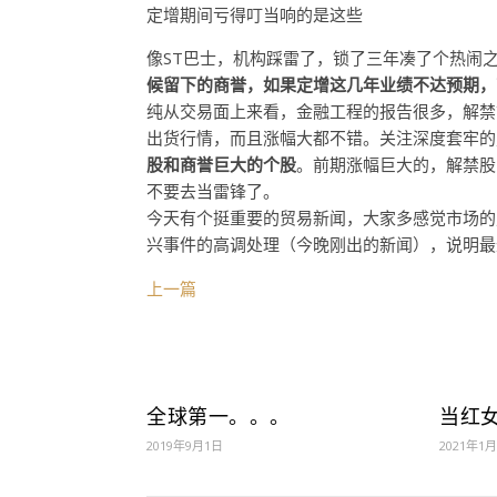
定增期间亏得叮当响的是这些
像ST巴士，机构踩雷了，锁了三年凑了个热闹
候留下的
商誉
，如果
定增这几年业绩不达预期，
纯从交易面上来看，金融工程的报告很多，解禁
出货行情，而且涨幅大都不错。关注深度套牢的
股和商誉巨大的个股
。前期涨幅巨大的，解禁股
不要去当雷锋了。
今天有个挺重要的贸易新闻，大家多感觉市场的
兴事件的高调处理（今晚刚出的新闻），说明最
上一篇
全球第一。。。
当红
2019年9月1日
2021年1