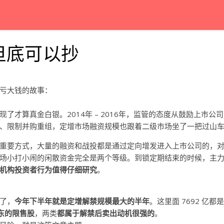
但底可以抄
亏大钱的故事：
才算真金白银。2014年 – 2016年，监管的态度从鼓励上市公司
、限制并购重组，定增市场融资规模也跟着二级市场坐了一把过山
重要方式，大量的融资和战投都是通过定向增发进入上市公司的，
场小打小闹的闲散资金完全是两个等级。到锁定期结束的时候，主
机构投资者行为值得仔细研究
。
了，
今年下半年就是定增解禁规模最大的半年
。这里面 7692 亿都是
东的
限售股
，两类
都属于解禁后卖出动机很强的
。