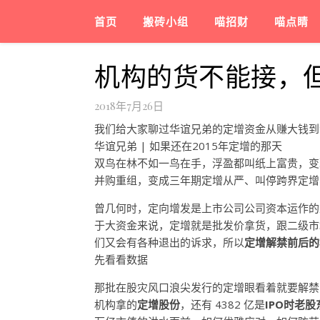
首页
搬砖小组
喵招财
喵点睛
机构的货不能接，
2018年7月26日
我们给大家聊过华谊兄弟的定增资金从赚大钱到
华谊兄弟 | 如果还在2015年定增的那天
双鸟在林不如一鸟在手，浮盈都叫纸上富贵，变现了
并购重组，变成三年期定增从严、叫停跨界定增
曾几何时，定向增发是上市公司公司资本运作的
于大资金来说，定增就是批发价拿货，跟二级市
们又会有各种退出的诉求，所以
定增解禁前后的
先看看数据
那批在股灾风口浪尖发行的定增眼看着就要解禁
机构拿的
定增股份
，还有 4382 亿是
IPO时
老股