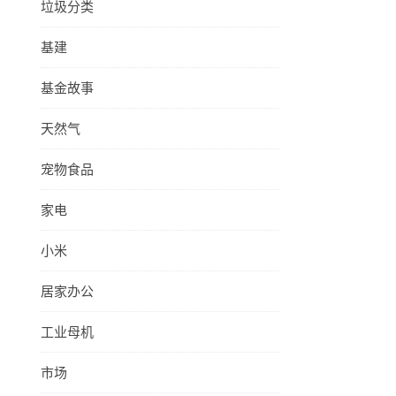
垃圾分类
基建
基金故事
天然气
宠物食品
家电
小米
居家办公
工业母机
市场