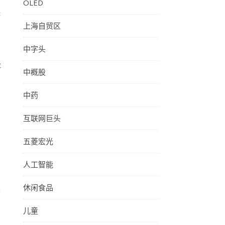
OLED
择
上海自贸区
中字头
最
中概股
的
中药
互联网巨头
五菱宏光
人工智能
休闲食品
眼
儿童