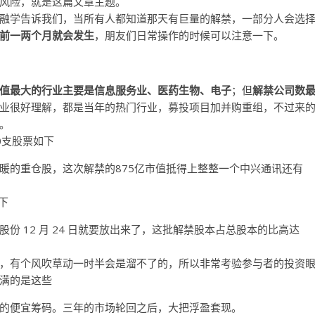
风险，就是这篇文章主题。
融学告诉我们，当所有人都知道那天有巨量的解禁，一部分人会选
前一两个月就会发生
，朋友们日常操作的时候可以注意一下。
值最大的行业主要是信息服务业、医药生物、电子
；但
解禁公司数
业很好理解，都是当年的热门行业，募投项目加并购重组，不过来
。
0支股票如下
暖的重仓股，这次解禁的875亿市值抵得上整整一个中兴通讯还有
下
份 12 月 24 日就要放出来了，这批解禁股本占总股本的比高达
，有个风吹草动一时半会是溜不了的，所以非常考验参与者的投资
满的是这些
的便宜筹码。三年的市场轮回之后，大把浮盈套现。