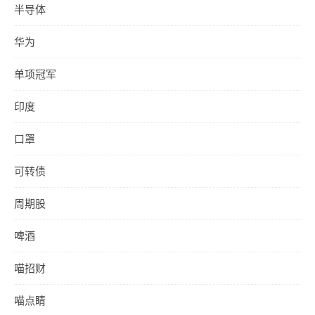
半导体
华为
单项冠军
印度
口罩
可转债
周期股
啤酒
喵招财
喵点睛