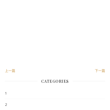
投资人应当充分了解基金定期定额投资和零存整取
区别。定期定额投资是引导投资人进行长期投资、
的一种简单易行的投资方式。但是定期定额投资并
投资所固有的风险，不能保证投资人获得收益，也
的等效理财方式。
从业人员信息公示：
姓名：朱哲甫
执业编号：A20210813000322
点击
阅读原文
，了解点睛定投计划。
所属公司：珠海盈米基金销售有限公司
上一篇
下一篇
CATEGORIES
1
2