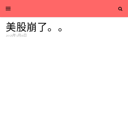
美股崩了。。
2025年3月11日
今日聚焦
昨天市场略显枯燥，
A股两市全天成交仅1.5万亿，相比
上一交易日缩量3000亿，
这个交投级别顶多能维持一
些结构性行情或打野机会，对指数的拉动作用是相当有
限的。从昨天看，各大权重指数都是小跌，仅有微盘股
和北证为代表的小兄弟们是红盘报收的。