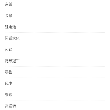
造纸
金融
锂电池
闲话大佬
闲谈
隐形冠军
零售
风电
餐饮
高送转