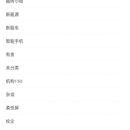
搬砖小组
新能源
新能车
智能手机
有舍
未分类
机构150
杂谈
柔性屏
校企