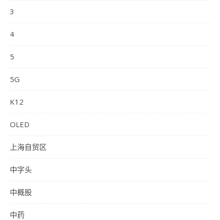
3
4
5
5G
K12
OLED
上海自贸区
中字头
中概股
中药