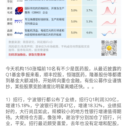
今天机构150涨幅前10名有不少是医药股，从最近披露的
Q1基金季报来看，顺丰控股，恒瑞医药，隆基股份等都遭
到基金大额减持，开始转向重仓金融，有些公募作业谨慎
抄，某些股票变脸速度比明星离婚还快。。。
1）招行，宁波银行都公布了业绩，招行Q1利润320亿，
增速15.18%，宁波银行利润47亿，增速18.32%，业绩挺
好的，大行尚且如此，规模较小的地方性银行增速值得期
待。大佬持仓方面，像张坤，谢治宇分别加仓了招行，兴
业，平安。招行最近颇受喜爱，去年也没有定增和配股，