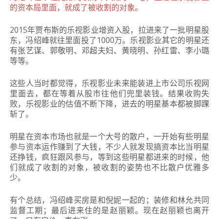
的资本局里面，就成了被收割的对象。
2015年贾布斯的乐视影业增资入股，拉进来了一批明星股
东，冯绍峰就往里面投了1000万。乐视影业其它的明星还
有张艺谋、郭敬明、邓超夫妇、黄晓明、孙红雷、李小璐
等等。
这些人当时都觉得，乐视影业未来能装进上市公司乐视网
里面去，都在等着从股市往他们兜里装钱。结果收购失
败，乐视影业的估值不断下降，进去的明星基本都被脚踝
斩了。
明星在资本市场也就是一个大号的散户，一开始有些明星
参与资本运作赚到了大钱，不少人就发现搞资本比当明星
还挣钱，疯狂跟风参与，等到这些明星都进来的时候，他
们就成了收割的对象，被收割的姿势也不比散户优雅多
少。
有个总结，冯绍峰买房是和倪妮一起的；装修和林允共同
监督工期；最后进来住的是赵丽颖。现在赵丽颖也离开