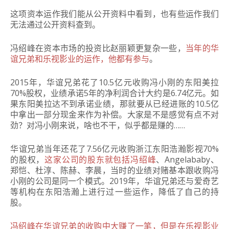
这项资本运作我们能从公开资料中看到，也有些运作我们
无法通过公开资料查到。
冯绍峰在资本市场的投资比赵丽颖更复杂一些，
当年的华
谊兄弟和乐视影业的运作，他都有参与
。
2015年，华谊兄弟花了10.5亿元收购冯小刚的东阳美拉
70%股权，业绩承诺5年
的净利润合计大约是6.74亿元。如
果东阳美拉达不到承诺业绩，那就要从已经进账的10.5亿
中拿出一部分现金来作为补偿。
大家是不是感觉有点不对
劲？
对冯小刚来说，啥也不干，似乎都是赚的……
华谊兄弟当年还花了7.56亿元收购浙江东阳浩瀚影视70%
的股权，
这家公司的股东就包括冯绍峰
、Angelababy、
郑恺、杜淳、陈赫、李晨，当时的业绩对赌基本跟收购冯
小刚的公司是同一个模式。
2019年，华谊兄弟还与爱奇艺
等机构在东阳浩瀚上进行过一些运作，降低了自己的持
股。
冯绍峰在华谊兄弟的收购中大赚了一笔，但是在乐视影业