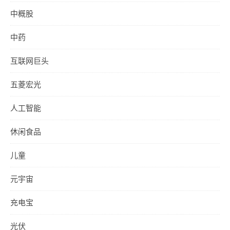
中概股
中药
互联网巨头
五菱宏光
人工智能
休闲食品
儿童
元宇宙
充电宝
光伏