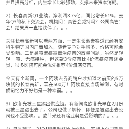
并且提高分红，内生增长比较强劲，支撑未来资本消耗。
2）长春高新Q1业绩，净利润8.75亿，同比增长61%。去
年Q3的私下交流会，机构问：高管会减持吗？公司高管：
会！结果周一直接跌停了。。。
关注长春高新可以看两方面，一是生长激素赛道已经有安
科生物等国内厂商加入，随着竞争对手增多，价格可能会
受影响。二是鼻喷流感减毒活疫苗的放量问题，虽然是轻
轻一喷、无痛接种，但这款3价疫苗比4价流感疫苗还要
贵，很多医院可能会优先推荐4价流感疫苗。
今天有个新闻，一个阿姨去券商销户才知道之前买的5万
块钱的长春高新，现在500万！阿姨直接当场晕倒，有时
候记忆力不好也是一种幸福。。。
3）欧菲光被三星踢出供应链，有新闻说欧菲光早在2月份
就被三星踢出去了。公司也做了解释，即便是被踢出去公
司也不受影响。。欧菲光还有啥业务是受影响的？。。。
4）良品铺子，21Q1销售额环比上涨8%，实际上公司销量