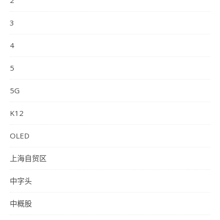
2
3
4
5
5G
K12
OLED
上海自贸区
中字头
中概股