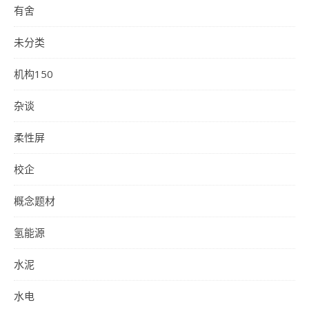
有舍
未分类
机构150
杂谈
柔性屏
校企
概念题材
氢能源
水泥
水电