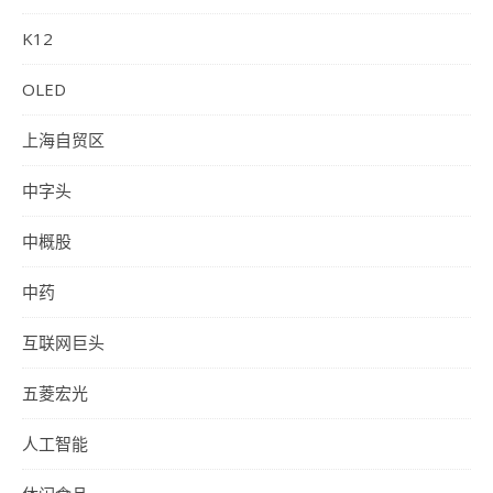
K12
OLED
上海自贸区
中字头
中概股
中药
互联网巨头
五菱宏光
人工智能