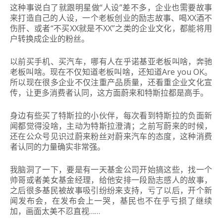
这种事说白了就跟明星做“人设”差不多，企业也需要故事
来打造自己的人设，一个老板创业的励志故事、喝XX酒不
伤肝、或者“不买XX就是不XX”之类的企业文化，都能将用
户转换成企业的粉丝。
以前买手机、买汽车，哪有人在乎诺基亚老板叫啥，奔驰
老板叫啥。
现在不仅知道老板叫啥，还知道Are you OK。
所以现在很多企业不仅注重产品质量，还看重企业文化宣
传，让更多消费者认同，这方面蔚来和特斯拉都是高手。
身边有些买了特斯拉的小伙伴，每次看到特斯拉的负面新
闻都觉得没啥，主动为特斯拉澄清；之前写蔚来的时候，
还在公众号见识过蔚来粉丝对蔚来汽车的态度，这种消费
者认同的力量确实非常强。
我脑洞了一下，要是有一天基金公司开始搞这些，找一个
帅哥或者美女基金经理，给他安排一段励志感人的故事，
之后很多基民被故事吸引纷纷来支持，亏了以后，开个新
闻发布会，在发布会上一哭，基民也不在乎亏损了继续
加，画面太美不忍直视……