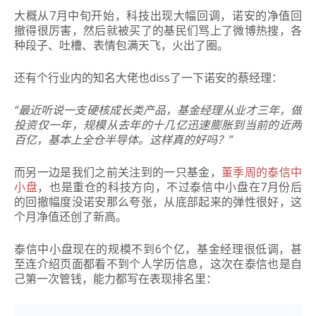
大概从7月中旬开始，科技出现大幅回调，诺安的净值回
撤得很厉害，然后就被买了的基民们骂上了微博热搜，各
种段子、吐槽、表情包满天飞，火出了圈。
还有个行业内的知名大佬也diss了一下诺安的蔡经理：
“最近听说一支硬核成长类产品，基金经理从业才三年，做
投资仅一年，规模从去年的十几亿迅速膨胀到当前的近两
百亿，基本上全仓半导体。这样真的好吗？”
而另一边是我们之前关注到的一只基金，
董季周的泰信中
小盘
，也是重仓的科技方向，不过泰信中小盘在7月份后
的回撤幅度没诺安那么夸张，从底部起来的弹性很好，这
个月净值还创了新高。
泰信中小盘现在的规模不到6个亿，基金经理很低调，甚
至连介绍页面都看不到个人学历信息，这次在泰信也是自
己第一次管钱，能力都写在表现排名里：