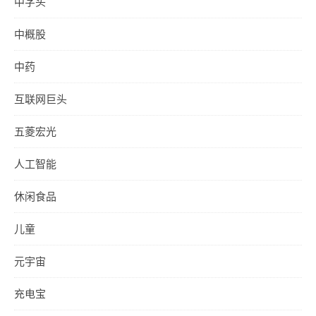
中字头
中概股
中药
互联网巨头
五菱宏光
人工智能
休闲食品
儿童
元宇宙
充电宝