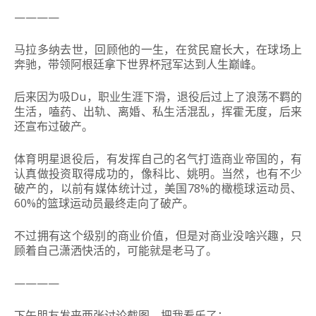
————
马拉多纳去世，回顾他的一生，在贫民窟长大，在球场上
奔驰，带领阿根廷拿下世界杯冠军达到人生巅峰。
后来因为吸Du，职业生涯下滑，退役后过上了浪荡不羁的
生活，嗑药、出轨、离婚、私生活混乱，挥霍无度，后来
还宣布过破产。
体育明星退役后，有发挥自己的名气打造商业帝国的，有
认真做投资取得成功的，像科比、姚明。当然，也有不少
破产的，以前有媒体统计过，美国78%的橄榄球运动员、
60%的篮球运动员最终走向了破产。
不过拥有这个级别的商业价值，但是对商业没啥兴趣，只
顾着自己潇洒快活的，可能就是老马了。
————
下午朋友发来两张讨论截图，把我看乐了：