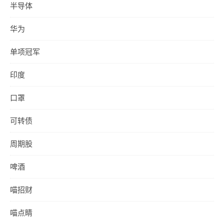
半导体
华为
单项冠军
印度
口罩
可转债
周期股
啤酒
喵招财
喵点睛