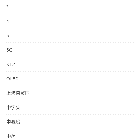
3
4
5
5G
K12
OLED
上海自贸区
中字头
中概股
中药