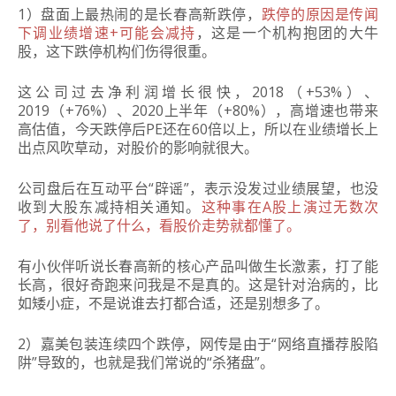
1）盘面上最热闹的是长春高新跌停，
跌停的原因是传闻
下调业绩增速+可能会减持
，这是一个机构抱团的大牛
股，这下跌停机构们伤得很重。
这公司过去净利润增长很快，2018（+53%）、
2019（+76%）、2020上半年（+80%），高增速也带来
高估值，今天跌停后PE还在60倍以上，所以在业绩增长上
出点风吹草动，对股价的影响就很大。
公司盘后在互动平台“辟谣”，表示没发过业绩展望，也没
收到大股东减持相关通知。
这种事在A股上演过无数次
了，别看他说了什么，看股价走势就都懂了。
有小伙伴听说长春高新的核心产品叫做生长激素，打了能
长高，很好奇跑来问我是不是真的。这是针对治病的，比
如矮小症，不是说谁去打都合适，还是别想多了。
2）嘉美包装连续四个跌停，网传是由于“网络直播荐股陷
阱”导致的，也就是我们常说的“杀猪盘”。