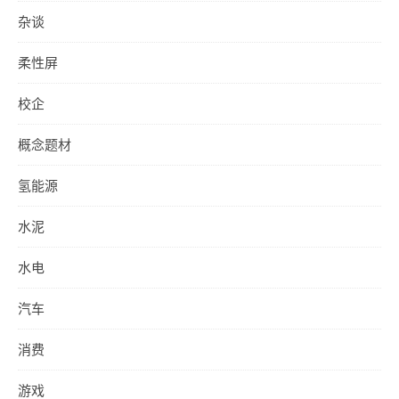
杂谈
柔性屏
校企
概念题材
氢能源
水泥
水电
汽车
消费
游戏