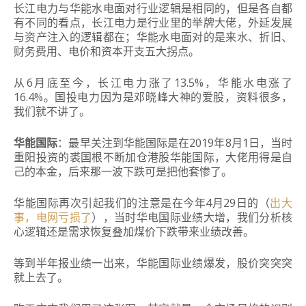
长江电力与华能水电面对行业逻辑是相同的，但是各自都
有不同的看点，长江电力是行业里的举牌大佬，外延发展
与资产注入的逻辑都在；华能水电面对的是来水、折旧、
财务费用、电价和资本开支五大拐点。
从6月底至今，长江电力涨了13.5%，华能水电涨了
16.4%。国投电力因为是邓晓峰大神的爱股，资料很多，
我们就不讲了。
华能国际
：最早关注到华能国际是在2019年8月1日，当时
重阳投资的裘国根不断加仓港股华能国际，大佬用得是自
己的本金，后来那一波下跌可是把他套惨了。
华能国际再次引起我们的注意是在今年4月29日的（
出大
事，电网亏损了
），当时华电国际业绩大增，我们分析核
心逻辑还是需求恢复叠加煤价下跌带来业绩改善。
等到半年报业绩一出来，华能国际业绩爆发，股价突突突
就上去了。