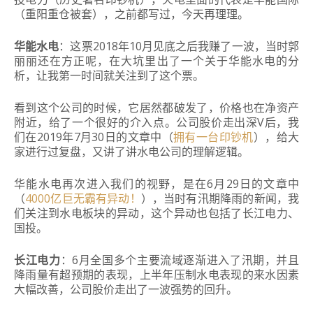
（重阳重仓被套），之前都写过，
今天再理
理。
华能水电
：这票2018年10月见底之后我赚了一波，当时郭
丽丽还在方正呢，在大坑里出了一个关于华能水电的分
析，让我第一时间就关注到了这个票。
看到这个公司的时候，它居然都破发了，价格也在净资产
附近，给了一个很好的介入点。
公司股价走出深V
后，我
们在2019年7月30日的文章中（
拥有一台印钞机
），给大
家进行过复盘，又讲了讲水电公司的理解逻辑。
华能水电再次进入我们的视野，是在6月29日的文章中
（
4000亿巨无霸有异动！
），当时有汛期降雨的新闻，我
们关注到水电板块的异动，这个异动也包括了长江电力、
国投。
长江电力
：
6月全国多个主要流域逐渐进入了汛期，并且
降雨量有超预期的表现，上半年压制水电表现的来
水因素
大幅改善，公司股价走
出了一波强势的回
升。