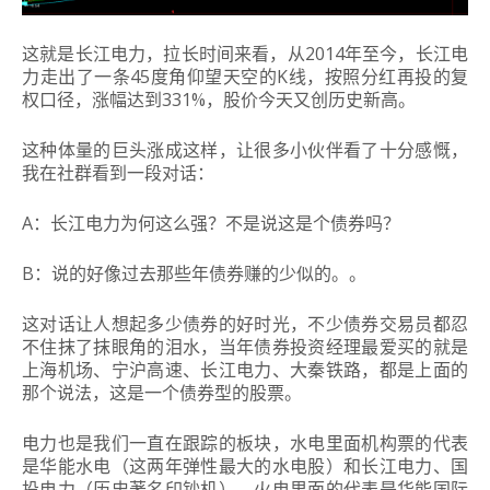
这就是长江电力，拉长时间来看，从2014年至今，长江电
力走出了一条45度角仰望天空的K线，按照分红再投的复
权口径，涨幅达到331%，股价今天又创历史新高。
这种体量的巨头涨成这样，让很多小伙伴看了十分感慨，
我在社群看到一段对话：
A：长江电力为何这么强？不是说这是个债券吗？
B：说的好像过去那些年债券赚的少似的。。
这对话让人想起多少债券的好时光，不少债券交易员都忍
不住抹了抹眼角的泪水，当年债券投资经理最爱买的就是
上海机场、宁沪高速、长江电力、大秦铁路，都是上面的
那个说法，这是一个债券型的股票。
电力也是我们一直在跟踪的板块，水电里面机构票的代表
是华能水电（这两年弹性最大的水电股）和长江电力、国
投电力（历史著名印钞机），火电里面的代表是华能国际