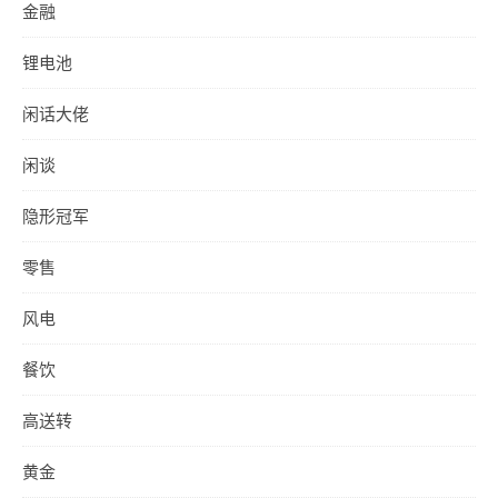
金融
锂电池
闲话大佬
闲谈
隐形冠军
零售
风电
餐饮
高送转
黄金