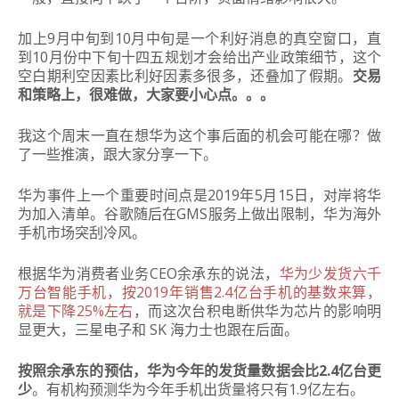
加上9月中旬到10月中旬是一个利好消息的真空窗口，直
到10月份中下旬十四五规划才会给出产业政策细节，这个
空白期利空因素比利好因素多很多，还叠加了假期。
交易
和策略上，很难做，大家要小心点。
。
。
我这个周末一直在想华为这个事后面的机会可能在哪？做
了一些推演，跟大家分享一下。
华为事件上一个重要时间点是2019年5月15日，对岸将华
为加入清单。谷歌随后在GMS服务上做出限制，华为海外
手机市场突刮冷风。
根据华为消费者业务CEO余承东的说法，
华为少发货六千
万台智能手机，按2019年销售2.4亿台手机的基数来算，
就是下降25%左右
，
而这次台积电断供华为芯片的影响明
显更大，三星电子和 SK 海力士也跟在后面。
按照余承东的预估，华为今年的发货量数据会比2.4亿台更
少
。有机构预测华为今年手机出货量将只有1.9亿左右。