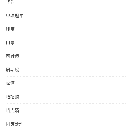
华为
单项冠军
印度
口罩
可转债
周期股
啤酒
喵招财
喵点睛
固废处理