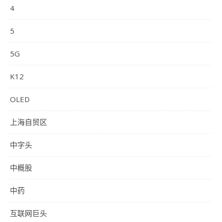
4
5
5G
K12
OLED
上海自贸区
中字头
中概股
中药
互联网巨头