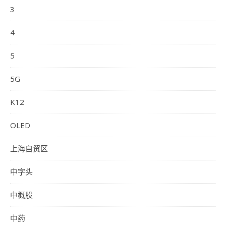
3
4
5
5G
K12
OLED
上海自贸区
中字头
中概股
中药