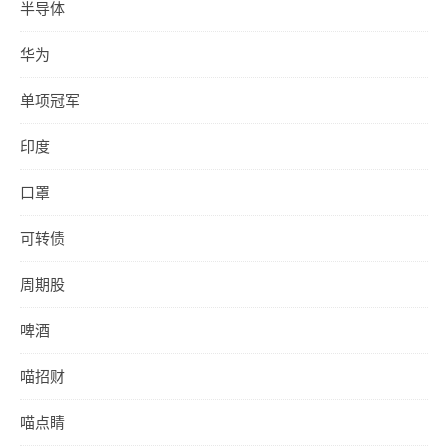
半导体
华为
单项冠军
印度
口罩
可转债
周期股
啤酒
喵招财
喵点睛