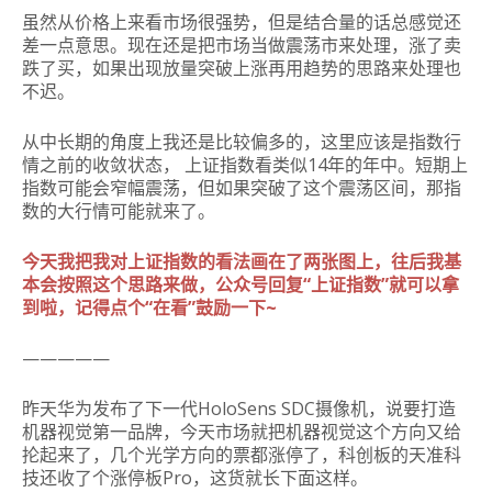
虽然从价格上来看市场很强势，但是结合量的话总感觉还
差一点意思。现在还是把市场当做震荡市来处理，涨了卖
跌了买，如果出现放量突破上涨再用趋势的思路来处理也
不迟。
从中长期的角度上我还是比较偏多的，这里应该是指数行
情之前的收敛状态， 上证指数看类似14年的年中。短期上
指数可能会窄幅震荡，但如果突破了这个震荡区间，那指
数的大行情可能就来了。
今天我把我对上证指数的看法画在了两张图上，往后我基
本会按照这个思路来做，公众号回复“上证指数”就可以拿
到啦，记得点个“在看”鼓励一下~
—————
昨天华为发布了下一代HoloSens SDC摄像机，说要打造
机器视觉第一品牌，今天市场就把机器视觉这个方向又给
抡起来了，几个光学方向的票都涨停了，科创板的天准科
技还收了个涨停板Pro，这货就长下面这样。