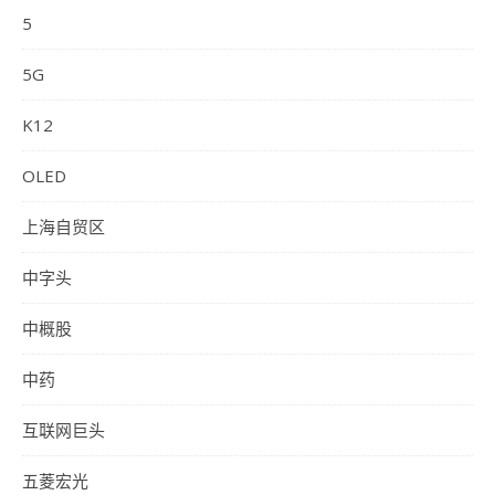
5
5G
K12
OLED
上海自贸区
中字头
中概股
中药
互联网巨头
五菱宏光