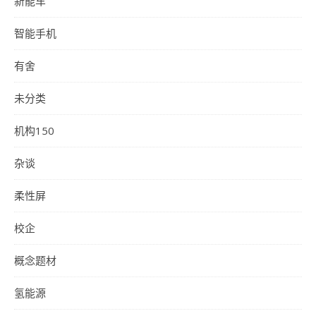
新能车
智能手机
有舍
未分类
机构150
杂谈
柔性屏
校企
概念题材
氢能源