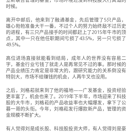
时候。
离开中邮后，他来到了融通基金，先后管理了5只产品，
雄心勃勃准备大干一番，不过个人的努力始终敌不过历史
的进程，有三只产品接手的时间都赶上了2015年牛市的顶
点，其中一只在他任职期间亏损了43.5%，另一只亏损了
49.5%。
高位进场直接就能看到结局，成年人的世界没有容易二
字，基金行业亏钱了就走人是再常见不过的事。那时候的
产品业绩压力肯定是非常大的，跟研究能力的关系倒没有
特别大，市场不给赚钱的机会，人再牛叉也没用。
之后，刘格菘就来到了他的福地——广发基金，投资经验
更丰富了，机会也来了。
2019年下半年，市场迎来了科技
股的大牛市，刘格菘的产品收益率也大幅爆发，拿下了公
募一哥的头衔。
今年，
刘格菘
发行爆款新产品，管理的资
金规模不断扩大。
有人觉得刘是成长股、科技股投资大师，有人觉得刘是豪