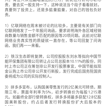
责，要去买一股支持一下，这种说法当个段子看看就好。
真要到了投资上，还是多掂量掂量，对自己的钱包负好
责。
1）亿联网络在周末被讨论的比较多，主要是有关部门向
亿联网络发了一个年报问询函，要求说明海外各区域经销
商数量与销售金额不匹配的原因等20项问题。此前对亿联
网络业务真实性的质疑就一直存在，等公司回复了问询
函，我们再一一来看。
2）铁汉生态即将复牌，公司控股股东刘水等拟向中国节
能环保集团有限公司转让占公司总股本10.11%的股份，同
时上市公司正在筹划非公开发行股票事宜，中国节能拟现
金认购上市公司非公开发行新股，发行完成后国务院国资
委将成为公司的实际控制人。
3）
拼多多宣布，认购国美零售发行的
2亿美元可转债，期
限三年，票面年利率为5%，初步转换价为每股1.215港
元。
如最终全部行使转换权，拼多多将最多获配12.8亿股
国美新股份，约占后者发行转换股份扩大后股本的