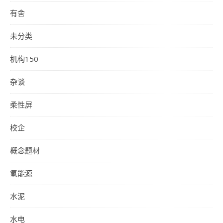
有舍
未分类
机构150
杂谈
柔性屏
校企
概念题材
氢能源
水泥
水电