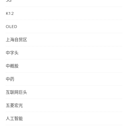
K12
OLED
上海自贸区
中字头
中概股
中药
互联网巨头
五菱宏光
人工智能