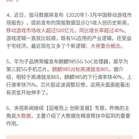
4、近日，伽马数据将发布《2020年1-3月中国移动游戏市
场报告》，提前发布的简报数据显示Q1收入创历史新高，
移动游戏市场收入超过500亿元，同比增长率超过40%。
游戏逻辑一直就比较顺，既有5G应用的产业逻辑，还受益
于宅经济。最近现在又多了个新逻辑：
大佬重仓概念。
5、华为子品牌荣耀发布麒麟9855G SoC处理器，是华为
第三款5G手机芯片。
麒麟985对标高通骁龙865
，据介
绍，相较于高通骁龙865，麒麟985的下行速率快40%，上
行速率快75%。芯片股这波调整巨惨，这两天盘面能看出
有资金开始伸手了。
6、央视新闻继续【迎难而上 创新发展】专题，昨晚的主
角是
大数据
，主要介绍了大数据在精准帮扶中起到的重要
作用。