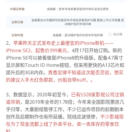
2、
苹果昨天正式发布史上最便宜的iPhone新机——
iPhone SE2，起售价399美元，
4月17日开始订购。新的
iPhone SE可以被看做是iPhone8的升级版，配备4.7英寸
显示屏和Touch ID Home按钮，但采用更快的A13芯片和
提升后的3GB内存。
真香定律不知道这次能否灵验，想买
的建议入手大红色那款，炒股自带buff。。
3、数据显示，2020年初至今，
已有5328家影视公司注销
或吊销
，是2019年全年的1.78倍；今年来全国影院票房几
乎归零，大量剧组暂停工作，不少已运作项目的前期剧本
创作及后期制作也有所延缓。院线这波很惨，
不少影城现
在为了现金流都上线了外卖平台，卖一卖库存的零食饮
料。。