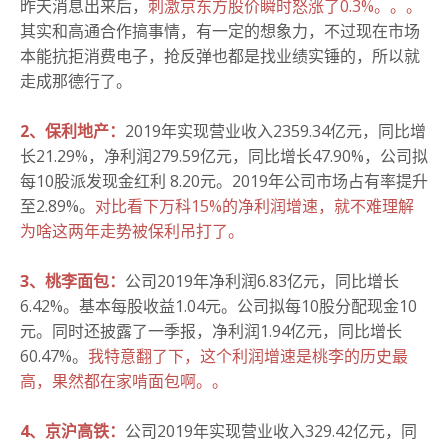
昨天消息出来后，
刺激京东方股价瞬时怒涨了0.3%。。。
其实和高通合作搞事情，有一定的想象力，不过现在市场
本能抗拒消费电子，抢反弹也都是找业绩实锤的，所以就
走成那德行了。
2、保利地产：
2019年实现营业收入2359.34亿元，同比增
长21.29%，净利润279.59亿元，同比增长47.90%，公司拟
每10股派发现金红利 8.20元。2019年公司市场占有率提升
至2.89%。
对比看下万科15%的净利润增速，就不难理解
为啥这两年走势被保利吊打了。
3、桃李面包：
公司2019年净利润6.83亿元，同比增长
6.42%。基本每股收益1.04元。公司拟每10股分配现金10
元。同时还披露了一季报，净利润1.94亿元，同比增长
60.47%。
我特意翻了下，这个利润增速是桃李的历史最
高，果然都在家啃面包啊。。
4、京沪高铁：
公司2019年实现营业收入329.42亿元，同