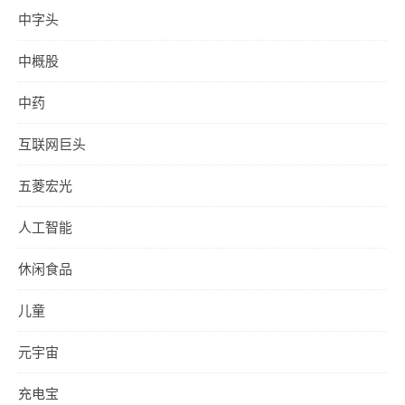
中字头
中概股
中药
互联网巨头
五菱宏光
人工智能
休闲食品
儿童
元宇宙
充电宝