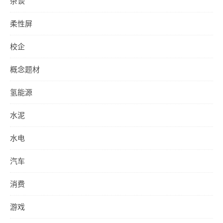
杂谈
柔性屏
校企
概念题材
氢能源
水泥
水电
汽车
消费
游戏