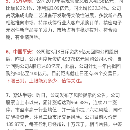
5、北方华创：
公司2019年实现营业总收入40.58亿元，同
比增长22.1%，净利润3.09亿元，同比增长32.34%。
公司
高端集成电路工艺设备研发取得突破性进展，多款新产品
相继推向市场，持续获得行业大客户采购订单，精密电子
元器件新产品竞争发力，市场占有率稳步提升。符合预
期，有业绩落地。
6、中国平安：
公司继3月3日斥资约5亿元回购公司股份
后，昨日，公司再度斥资约4.9376亿元回购公司股份，累
计回购公司A股已达60亿元，此前，公司计划一年内拟回
购约50亿至100亿元，目前距离截止日还有39个交易日，
下限已到，上限能到多少，值得关注。
7、斯达半导：
昨日，公司发布了风险提示的公告，公司
股票自上市以来，累计涨幅达到966.48%，连续21个涨
停，市盈率高于行业均值，并一连串提了六项风险，同时
提醒投资者，注意二级市场交易风险。
公司目前股价是
135.87元，每签盈利已经超过十万元了，相当凶猛，中签