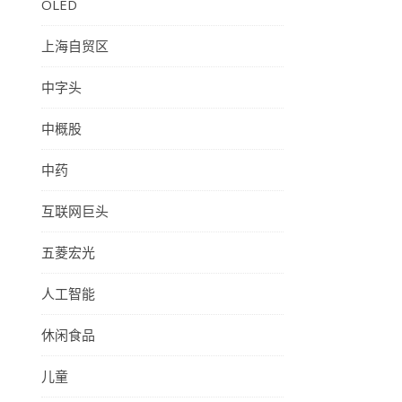
OLED
上海自贸区
中字头
中概股
中药
互联网巨头
五菱宏光
人工智能
休闲食品
儿童