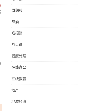
供
周期股
需
啤酒
市
喵招财
喵点睛
固废处理
力
在线办公
在线教育
地产
地域经济