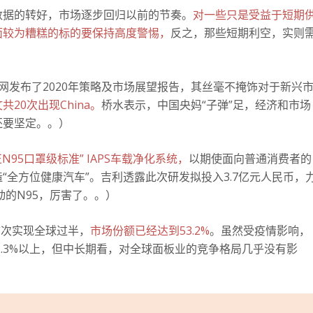
数据的转好，市场逐步回归以前的节奏。
对一些只是受益于短期
面较为糟糕的标的要保持高度警惕，
反之，那些短期利空，实则
网发布了2020年策略及市场展望报告，其丝毫不掩饰对于新兴
20次出现China。
桥水表示，中国央妈“子弹”足，经济和市场
还要坚定。
。
）
95口罩级标准” IAPS车载净化系统，
以期使面向普通消费者的
“全方位健康汽车”。
吉利透露此次研发拟投入3.7亿元人民币，
动的N95，厉害了。
。
）
首次实现全球过半，
市场份额已经达到53.2%
。
虽然受疫情影响，
2.3%以上，但中长期看，对全球面板业的竞争格局几乎没有影