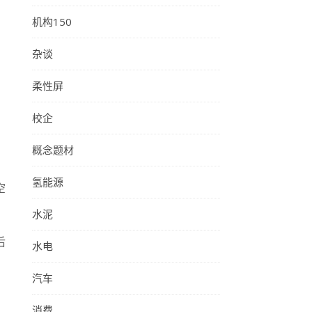
机构150
杂谈
柔性屏
校企
概念题材
氢能源
空
水泥
后
水电
汽车
消费