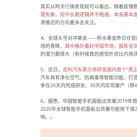
其实从昨天行情表现就可以看出，随着疫情
需失衡，但中长期逻辑并不畅通、本身基本
求推迟的方向要多去关注。
4、全球头号对冲基金——桥水基金昨日在官
场的青睐
，其中格外看好中国市场，报告全文共
的潜力都很大（有时候真的感觉外资比内资
5、近日，
吉利汽车表示将研发国内首个“真正N
汽车具有净化空气、防病毒等智能功能，打造
争在20天内完成研发，30天内实现量产（移
6、据悉，中国智能手机面板出货量2019年
2020年全球智能手机面板出货量可能将下滑
响。
。