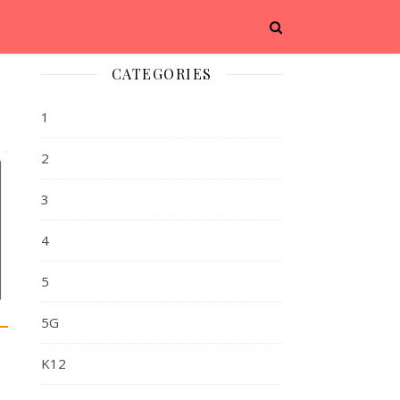
CATEGORIES
1
2
3
4
5
5G
K12