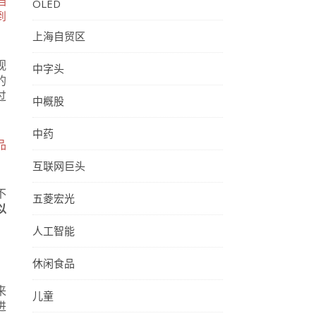
档
OLED
到
上海自贸区
视
中字头
的
过
中概股
中药
品
互联网巨头
不
五菱宏光
以
人工智能
休闲食品
来
儿童
进