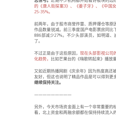
志信号。
近期不少机构都开始看好板块的边
的《唐人街探案3》、《姜子牙》、《中国
25-35%。
前两年，由于股市商誉炸雷、质押爆仓等原
作品数量锐减。
前三季度国产电影票房同比下
886部减少27%。
不少头部演员，如明道、
了。
不过正是由于这些原因，
现在头部影视公司
化趋势，
比如芒果台的《嗨歌转起来》播放量
又如近期热播网剧《庆余年》因为热度高还被创
友好，但这也说明了精品作品是可以得到更
继续保持关注。
—————————
另外，今天市场资金面上有一个非常重要的
看，北上资金和两融余额都在保持持续流入的