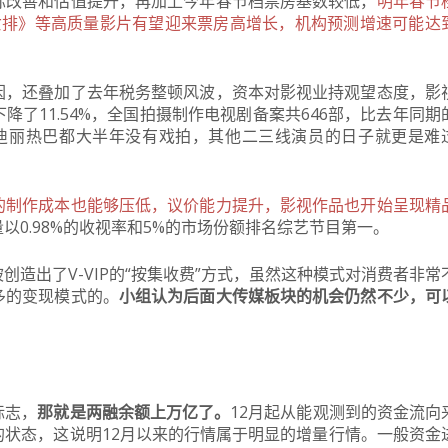
际改善和估值提升，再加上今年春节档票房基数较低，
明年春节
女排》等高质量影片有望迎来票房高增长，机构预测增速可能达
因，还叠加了去年税务整顿风波，资本对影视业持观望态度，影
降了11.54%，全国拍摄制作电视剧备案共646部，比去年同期
迪丽热巴都大半年没有戏拍，其他二三线演员的日子就更是难
的制作成本也能够压低，议价能力提升，影视作品也开始呈现精
以0.98%的收视率和5%的市场份额排名综艺节目第一。
造出了V-VIP的“按集收费”方式，虽然这种模式对消费者非常
多的变现模式的。
小组认为后面大传媒板块的机会仍然不少，可
标志，
那就是两融余额上万亿了。
12月起从能观测到的资金流向
状态，这说明12月以来的行情属于明显的增量行情。
一般资金