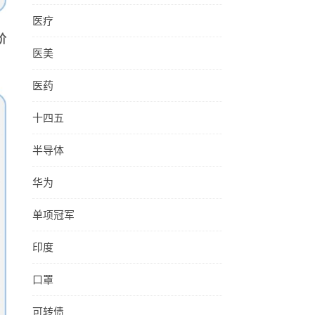
医疗
阶
医美
医药
十四五
半导体
华为
单项冠军
印度
口罩
可转债