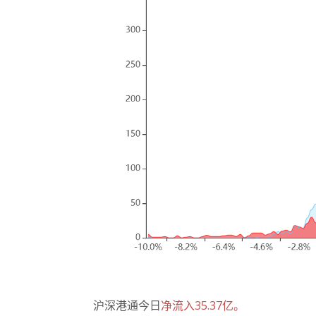
沪深港通今日
净流入35.37亿。