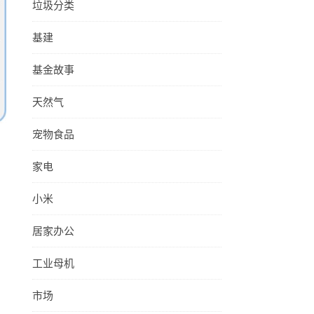
垃圾分类
基建
基金故事
天然气
宠物食品
家电
小米
居家办公
工业母机
市场