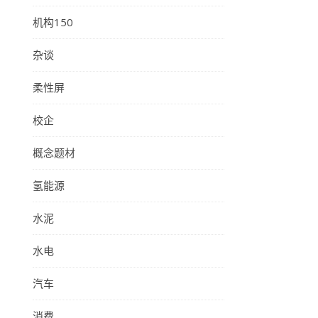
机构150
杂谈
柔性屏
校企
概念题材
氢能源
水泥
水电
汽车
消费