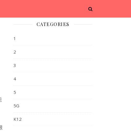
CATEGORIES
1
2
3
4
5
能
5G
K12
很