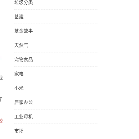
垃圾分类
基建
基金故事
天然气
宠物食品
家电
业
小米
了
居家办公
工业母机
较
市场