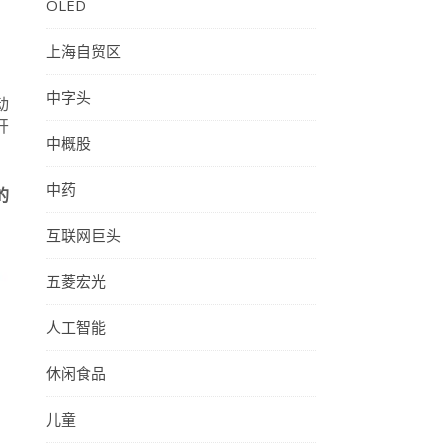
OLED
上海自贸区
中字头
动
开
中概股
中药
的
互联网巨头
五菱宏光
人工智能
休闲食品
儿童