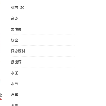
机构150
杂谈
柔性屏
校企
概念题材
氢能源
水泥
水电
汽车
业
等
消费