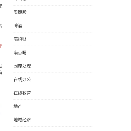
是
周期股
啤酒
占
喵招财
出
喵点睛
固废处理
从
意
在线办公
在线教育
地产
地域经济