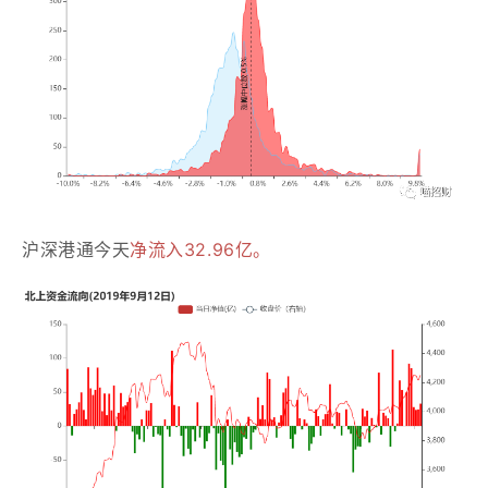
沪深港通今天
净流入32.96亿。