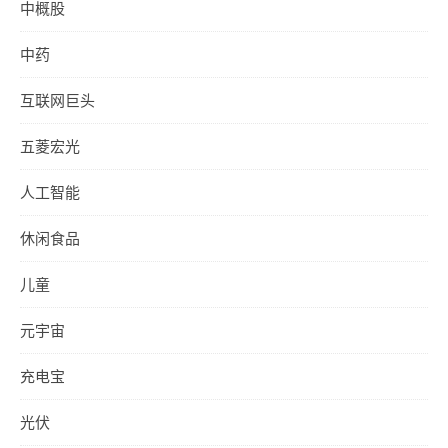
中概股
中药
互联网巨头
五菱宏光
人工智能
休闲食品
儿童
元宇宙
充电宝
光伏