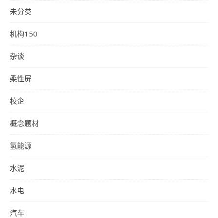
未分类
机构150
杂谈
柔性屏
校企
概念题材
氢能源
水泥
水电
汽车