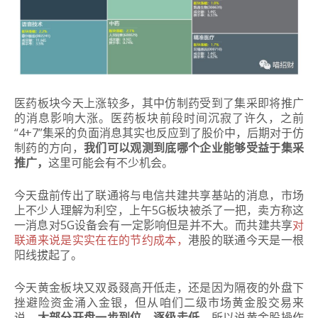
医药板块今天上涨较多，其中仿制药受到了集采即将推广
的消息影响大涨。
医药板块前段时间沉寂了许久，之前
“4+7”集采的负面消息其实也反应到了股价中，后期对于仿
制药的方向，
我们可以观测到底哪个企业能够受益于集采
推广，
这里可能会有不少机会。
今天盘前传出了联通将与电信共建共享基站的消息，市场
上不少人理解为利空，上午5G板块被杀了一把，卖方称这
一消息对5G设备会有一定影响但是并不大。
而共建共享
对
联通来说是实实在在的节约成本，
港股的联通今天是一根
阳线拔起了。
今天黄金板块又双叒叕高开低走，还是因为隔夜的外盘下
挫避险资金涌入金银，但从咱们二级市场黄金股交易来
说，
大部分开盘一步到位，逐级走低，
所以说黄金股操作