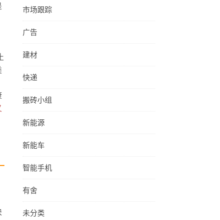
是
市场跟踪
广告
建材
止
类
快递
康
搬砖小组
又
新能源
新能车
智能手机
有舍
块
未分类