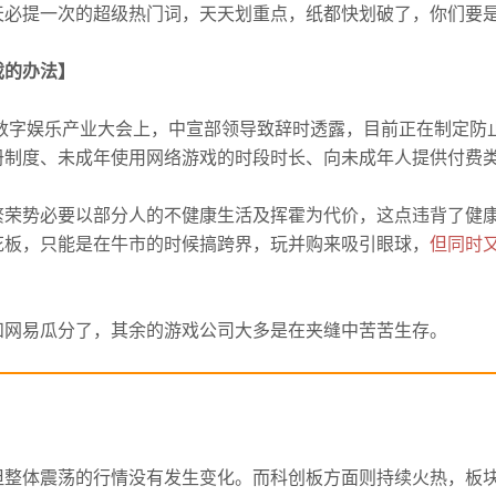
天必提一次的超级热门词，天天划重点，纸都快划破了，你们要
戏的办法】
际数字娱乐产业大会上，中宣部领导致辞时透露，目前正在制定防
册制度、未成年使用网络游戏的时段时长、向未成年人提供付费
繁荣势必要以部分人的不健康生活及挥霍为代价，这点违背了健
花板，只能是在牛市的时候搞跨界，玩并购来吸引眼球，
但同时
和网易瓜分了，其余的游戏公司大多是在夹缝中苦苦生存。
但整体震荡的行情没有发生变化。
而科创板方面则持续火热，板