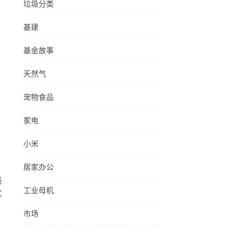
垃圾分类
基建
基金故事
天然气
宠物食品
家电
小米
居家办公
局
工业母机
亿
市场