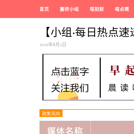
首页
搬砖小组
喵招财
喵点睛
【小组·每日热点速递
2019年8月2日
政策风向