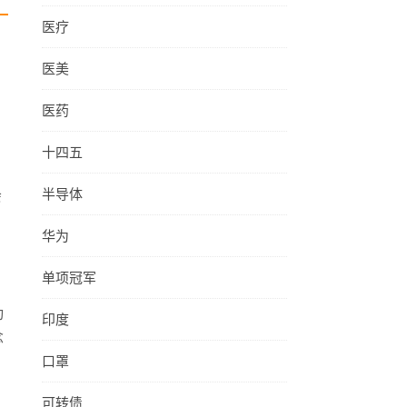
医疗
医美
医药
十四五
半导体
会
华为
单项冠军
动
印度
念
口罩
可转债