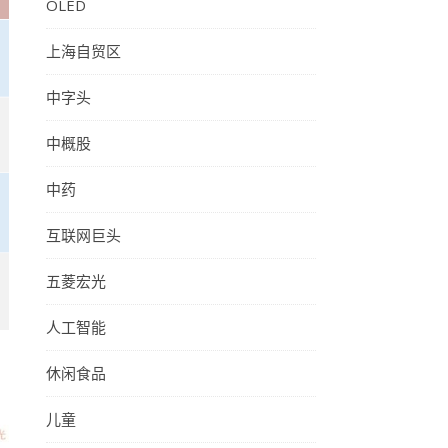
OLED
上海自贸区
中字头
中概股
中药
互联网巨头
五菱宏光
人工智能
休闲食品
儿童