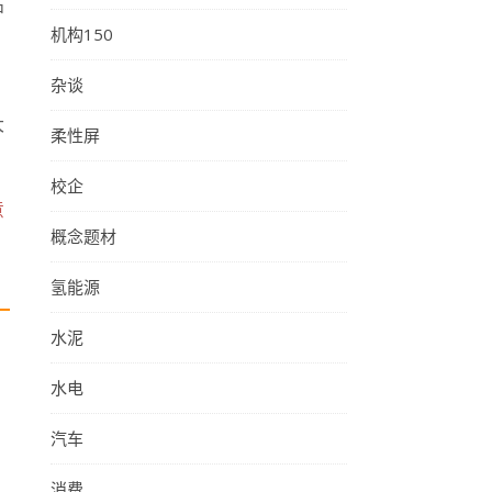
中
机构150
杂谈
大
柔性屏
校企
意
概念题材
氢能源
水泥
水电
汽车
消费