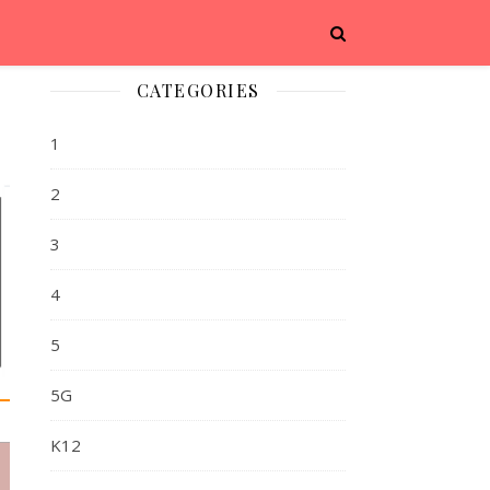
CATEGORIES
1
2
3
4
5
5G
K12