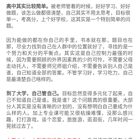
高中其实比较简单。
被老师管着的时候，好好学习、好好
做题，该怎么做都很清楚，自己其实不用太思考，目标很
单一，考高分，上个好学校，这其实是一个特别简单的问
题。
因为能做的都在你自己的手里，书本就在那，题目也在
那，尽全力找到自己在人群中的位置就好了，寻找的是一
个努力和天分的平衡点。
其实这是自己控制力最强的时
候，因为需要照顾的外界因素真的少的可怜，不需要父母
走动托人，不需要师兄师姐介绍，不需要告诉别人自己是
谁，自己知道全部的答案。
不管学习好，学习吃力，自己
是最清楚自己啥样的。
到了大学，自己管自己。
目标忽然变得多元化了起来，自
己不知道自己是谁。
我是谁？
这个问题真的很重要。
大部
分人其实是没有清晰的计划的，没有想明白自己要成为什
么样的人。
加上专业课可能又很枯燥难懂，没那么感兴
趣，打打游戏，谈个恋爱，旅旅游，逛逛街，几年时间一
晃就过去了。