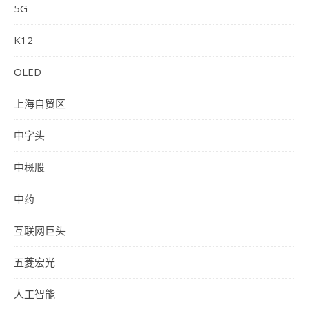
5G
K12
OLED
上海自贸区
中字头
中概股
中药
互联网巨头
五菱宏光
人工智能