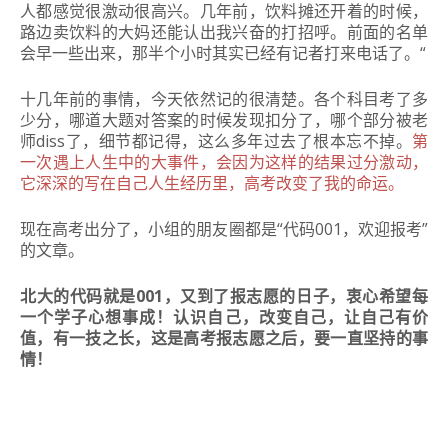
人都感觉很激动很高兴。
几年前，饮料摊还开着的时候，
路边卖饮料的大妈还能认出我兴奋的打招呼。
前面的名单
会早一些出来，那半个小时其实已经有记者打来电话了。
“
十几年前的事情，今天依然记的很清楚。各个科目考了多
少分，哪道大题对答案的时候发现扣分了，哪个部分被老
师diss了，细节都记得，这么多年过去了根本忘不掉。
第
一次遇上人生中的大事件，会因为这样的结果过分激动，
它深深的写在自己人生经历里，高考改变了我的命运。
现在高考出分了，小组的朋友圈都是“代码001，欢迎报考”
的文章。
北大的代码就是001，又到了报志愿的日子，衷心希望每
一个学子心想事成！
认识自己，改变自己，让自己有价
值，有一技之长，这是高考报志愿之后，要一直坚持的事
情！