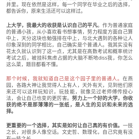
井里。
现在依然是这样，每一个同学在毕业之后的选择，
都告诉你，原来生活还可以这样过。
上大学，我最大的收获是认识自己的平凡
。作为普通家庭
的普通小孩，从小喜欢看书想事情，努力程度方面自己算
中上，天分这块也勉强排在中上，与北大遇到的各种让人
印象深刻的同学相比，自己确实是个普通人。
我其实没有
花太久就认识到了这一点，尤其是在高数考试和概率统计
考试之后，被挂科焦虑占据的大脑不断地diss我，你怎么
这么菜，题目都看不懂。
那个时候，我就知道自己是这个园子里的普通人。
在燕
园，各路大神让我觉得人上有人，天外有天，见到他们原
来还可以这样玩知识，玩技能，就像见过老师傅传授心
法，会让自己也变的更厉害。
努力上一个好的大学，你收
获的绝不是那薄薄的一张纸，是人生的见识和未来的选
择。
更重要的一个选择，其实是如何让自己真的有价值。
一技
之长，对很多人像空话。
文史哲、数理化，自己究竟有没
有一技之长。