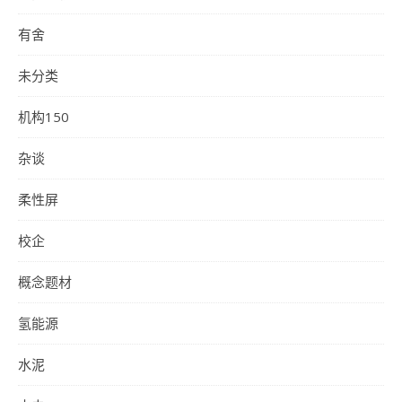
有舍
未分类
机构150
杂谈
柔性屏
校企
概念题材
氢能源
水泥