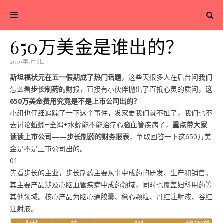
650万美金是谁出的？
2019年5月6日
斯坦福状元在五一假期成了热门话题
，这些天很多人在后台问我们
怎么看
步长制药
的财报，直接有小伙伴抛出了直抵心灵的质问，
这
650万美金费用究竟是不是上市公司出的？
小组也仔细追踪了一下这个事件，发家史我们就不扯了，我们也不
去讨论蚯蚓+全蝎+水蛭能不能治疗心脑血管疾病了，
重点带大家
读读上市公司——步长制药的财务报表
，争取回答一下这650万美
金是不是上市公司出的。
01
先看步长的主业，步长制药主要从事中成药的研发、生产和销售。
其主要产品涉及心脑血管疾病中成药领域，同时也覆盖妇科用药等
其他领域。核心产品为脑心通胶囊、稳心颗粒、丹红注射液、谷红
注射液。