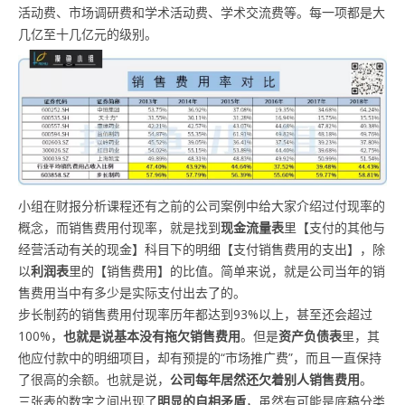
活动费、市场调研费和学术活动费、学术交流费等。每一项都是大
几亿至十几亿元的级别。
小组在财报分析课程还有之前的公司案例中给大家介绍过付现率的
概念，而销售费用付现率，就是找到
现金流量表
里【支付的其他与
经营活动有关的现金】科目下的明细【支付销售费用的支出】，除
以
利润表
里的【销售费用】的比值。简单来说，就是公司当年的销
售费用当中有多少是实际支付出去了的。
步长制药的销售费用付现率历年都达到93%以上，甚至还会超过
100%，
也就是说基本没有拖欠销售费用
。但是
资产负债表
里，其
他应付款中的明细项目，却有预提的“市场推广费”，而且一直保持
了很高的余额。也就是说，
公司每年居然还欠着别人销售费用
。
三张表的数字之间出现了
明显的自相矛盾
，虽然有可能是底稿分类