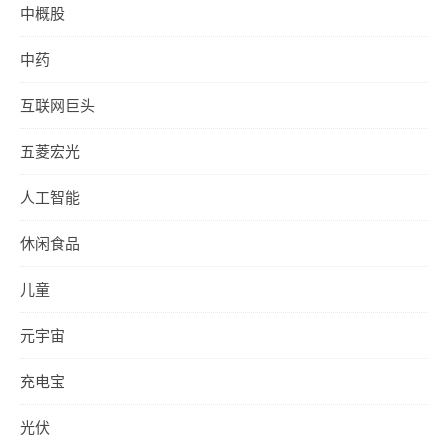
中概股
中药
互联网巨头
五菱宏光
人工智能
休闲食品
儿童
元宇宙
充电宝
光伏