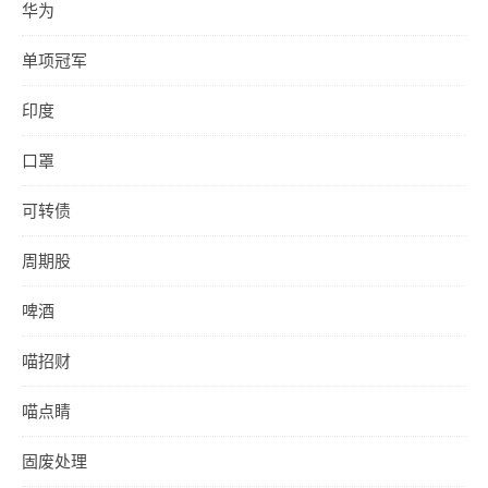
华为
单项冠军
印度
口罩
可转债
周期股
啤酒
喵招财
喵点睛
固废处理