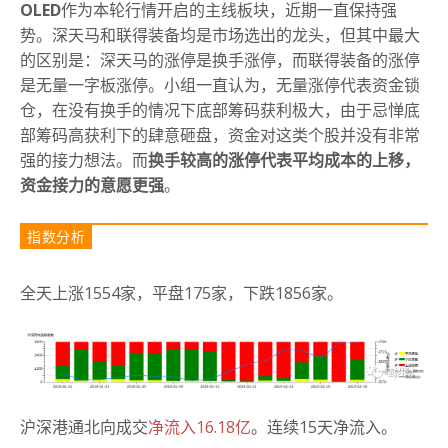
OLED
作为本轮行情开启的主线板块，近期一直保持强
势。深天马和联得装备均是市场选出的龙头，但其中最大
的区别是：深天马的涨停是换手涨停，而联得装备的涨停
是无量一字板涨停。小组一直认为，无量涨停代表资金锁
仓，在没有换手的情况下底部筹码获利极大，由于忌惮底
部筹码高获利下的肆意砸盘，资金对这类个股并没有非常
强的接力想法。而
换手较高的涨停代表平均成本的上移，
资金接力的意愿更强
。
指数分析
全天上涨1554家，平盘175家，下跌1856家。
沪深港通北向成交
净流入16.18亿
。连续15天净流入。