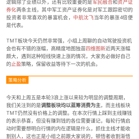
逻辑除了业绩以外，还有比较重要的是
军民融合
和
资产证
券化
两条主线，其中军工资产证券化是对军工跟踪密切的
投资者非常喜欢的暴富机会，
中航沈飞
当年的暴涨4倍便
是代表。
TMT板块今天仍然非常强，小组上周聊的自动驾驶投资机
会也有不错的涨幅，高精度地图独苗
四维图新
近两天涨幅
颇大，遇到这种短线快速上涨的情况，大家务必做好自己
的
止盈
策略，保留收益等待下一次的机会。
策略分析
今天和上周五是本轮3浪上涨以来较为明显的调整周期，
我们关注到的是
调整板块均以蓝筹消费为主
，而主线板块
TMT仍然没有价格上的调整。在本次行情上踩到主线赚钱
的表示恭喜，但没有赚到钱的各位需要谨记，每轮行情启
动时需要想明白行情的内在逻辑是什么，抓住主线才能收
割别人，这也正是小组之前跟大家说的，顿悟者收割渐悟