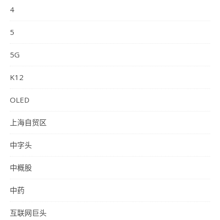
4
5
5G
K12
OLED
上海自贸区
中字头
中概股
中药
互联网巨头