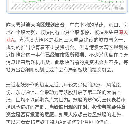
昨天
粤港澳大湾区规划出台
，广东本地的基建、港口、房
地产个股大涨，板块内有12只个股涨停，板块龙头是
深天
地A
。粤港澳大湾区是我国三大重点建设的城市圈之一，
规划的推出孕育着不少投资机会。但粤港澳大湾区规划在
近期推出这一事件
已经被市场所预期
，不少潜伏盘在今天
消息出来后趁机出货，此版块当前的投资机会并不多，等
地方出台细则规划后或许会有局部板块的投资机会。
最近老妖炒作的热度是近几年较为少见的火热，风范股
份、东方通信、全柴动力等妖股开启了第二轮的大幅上
涨，且均不以前期高点为阻力。妖股的炒作完全代表着市
场风险偏好的高低，
当妖股出现闪崩时，投资者就要注意
资金是否有撤退的意愿
。如果大家想去复盘妖股的走势，
可以去看看15年妖王特力A是如何5个月翻10倍的。