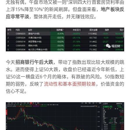
无独有偶，午盘市场又被一则“深圳四大行首套房贷利率由
上浮15%降至10%”的新闻刷屏。但盘面来看，
地产板块反
应非常平淡
，整体高开走低，并无赚钱效应。
今天
招商银行午后大跌
，带动了指数出现比较大规模的跳
水。进而使得上证50大跌，收盘价已经逼近今年新低，上
证50这一横盘近6个月的箱体，有跌破的风险。50指数短
期的弱势，反映了
流动性和基本面预期较差
，价值资金的
信心不足。