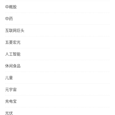
中概股
中药
互联网巨头
五菱宏光
人工智能
休闲食品
儿童
元宇宙
充电宝
光伏