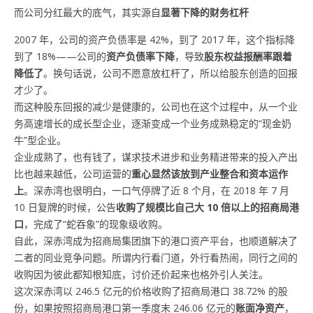
而公司分红最大的底气，其实源自
显著下降的财务杠杆
2007 年，公司的资产负债率是 42%，到了 2017 年，这个指标降
到了 18%——公司的
资产负债率下降
，导致
股东权益报酬率跟着
降低了
。换句话说，公司不愿意放杠杆了，所以给股东创造的回报
才少了。
而这种股东回报的减少是健康的，公司也在这个过程中，从一个业
务高速增长的成长型企业，逐渐变成一个业务成熟稳定的“现金奶
牛”型企业。
企业成熟了，也有钱了，谋求技术进步和业务精进带来的投入产出
比也越来越低，公司运营的
重心显然该放到产业整合和资本运作
上
。深赤湾也很明白，一口气停牌了近 8 个月，在 2018 年 7 月
10 日复牌的时候，公告
收购了规模比自己大 10 倍以上的招商局港
口
，完成了“蛇吞象”的现象级收购。
自此，深赤湾成为招商局集团旗下的港口资产平台，也顺道解决了
二者的同业竞争问题。所谓内行看门道，外行看热闹，同行之间的
收购因为彼此都知根知底，讨价还价起来也格外引人关注。
这次深赤湾以 246.5 亿元的价格收购了招商局港口 38.72% 的股
份，如果按照招商局港口第一季度末 246.06 亿元的
账面净资产
，