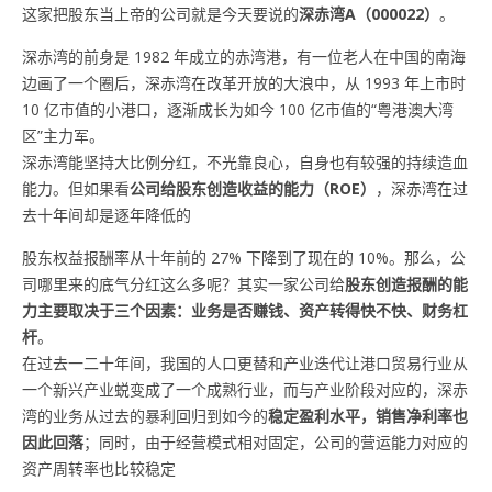
这家把股东当上帝的公司就是今天要说的
深赤湾A（000022）
。
深赤湾的前身是 1982 年成立的赤湾港，有一位老人在中国的南海
边画了一个圈后，深赤湾在改革开放的大浪中，从 1993 年上市时
10 亿市值的小港口，逐渐成长为如今 100 亿市值的“粤港澳大湾
区”主力军。
深赤湾能坚持大比例分红，不光靠良心，自身也有较强的持续造血
能力。但如果看
公司给股东创造收益的能力（ROE）
，深赤湾在过
去十年间却是逐年降低的
股东权益报酬率从十年前的 27% 下降到了现在的 10%。那么，公
司哪里来的底气分红这么多呢？其实一家公司给
股东创造报酬的能
力主要取决
于三个因素：
业务是否赚钱、资产转得快不快、财务杠
杆
。
在过去一二十年间，我国的人口更替和产业迭代让港口贸易行业从
一个新兴产业蜕变成了一个成熟行业，而与产业阶段对应的，深赤
湾的业务从过去的暴利回归到如今的
稳定盈利水平，销售净利率也
因此回落
；同时，由于经营模式相对固定，公司的营运能力对应的
资产周转率也比较稳定