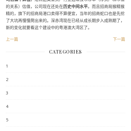
的关系）估值，公司现在还处在
历史中间水平
。而且招商局猴精猴
精的，旗下的招商局港口卖得不算便宜，当年的招商蛇口也是先挖
了大坑再慢慢爬出来的。深赤湾现在已经从成长期步入成熟期了，
新的变化就要看这个建设中的粤港澳大湾区了。
上一篇
下一篇
CATEGORIES
1
2
3
4
5