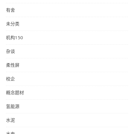
有舍
未分类
机构150
杂谈
柔性屏
校企
概念题材
氢能源
水泥
水电