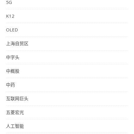
5G
K12
OLED
上海自贸区
中字头
中概股
中药
互联网巨头
五菱宏光
人工智能