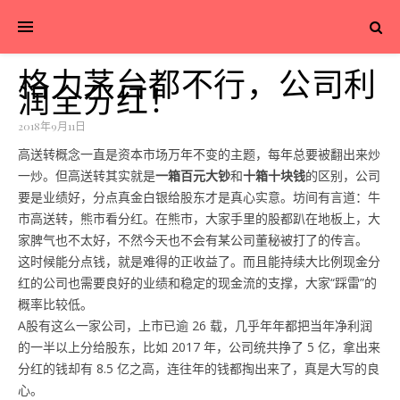
格力茅台都不行，公司利
润全分红！
2018年9月11日
高送转概念一直是资本市场万年不变的主题，每年总要被翻出来炒
一炒。但高送转其实就是
一箱百元大钞
和
十箱十块钱
的区别，公司
要是业绩好，分点真金白银给股东才是真心实意。坊间有言道：牛
市高送转，熊市看分红。在熊市，大家手里的股都趴在地板上，大
家脾气也不太好，不然今天也不会有某公司董秘被打了的传言。
这时候能分点钱，就是难得的正收益了。而且能持续大比例现金分
红的公司也需要良好的业绩和稳定的现金流的支撑，大家“踩雷”的
概率比较低。
A股有这么一家公司，上市已逾 26 载，几乎年年都把当年净利润
的一半以上分给股东，比如 2017 年，公司统共挣了 5 亿，拿出来
分红的钱却有 8.5 亿之高，连往年的钱都掏出来了，真是大写的良
心。