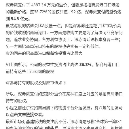
深赤湾支付了 4387.34 万元的溢价；但要是按招商局港口在港股
的
最新价格
，这38.72%的股权只值 192 亿，深赤湾
支付的溢价达
到 54.5 亿元
。
虽然港股的估值会比A股低一点，但是深赤湾还是花了比市场价高
的价钱收购招商局港口，一方面是收购主要是为了解决同业竞争问
题，追求业务协同，各方利益协调上，深赤湾话语权本身弱一些；
另一方面招商局港口持有的股权也确实有一定的低估。
收购回来的招商局港口
权益性投资
占比最大
如上图所示，公司的权益性投资占比高达
36.8%
。招商局港口目
前持有这些上市公司的股权
深赤湾持有的股权及对应市值如下
所以，深赤湾支付的这部分溢价在某种程度上对应的是招商局港口
持有的股权。
小组之前还讲过招商局旗下的物流平台外运发展，有兴趣的朋友可
以
点击文末链接
查看。
最近市场对基建板块的关注度不低，深赤湾是号称“全球第一湾区”
的粤港澳大湾区的
港口排头兵
。粤港澳大湾区也是难产的，都抗战