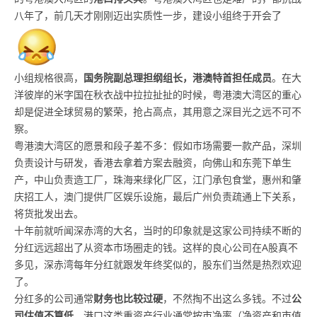
八年了，前几天才刚刚迈出实质性一步，建设小组终于开会了
小组规格很高，
国务院副总理担纲组长，港澳特首担任成员
。在大
洋彼岸的米字国在秋衣战中拉拉扯扯的时候，粤港澳大湾区的重心
却是促进全球贸易的繁荣，抢占高点，其用意之深目光之远不可不
察。
粤港澳大湾区的愿景和段子差不多：假如市场需要一款产品，深圳
负责设计与研发，香港去拿着方案去融资，向佛山和东莞下单生
产，中山负责造工厂，珠海来绿化厂区，江门承包食堂，惠州和肇
庆招工人，澳门提供厂区娱乐设施，最后广州负责疏通上下关系，
将货批发出去。
十年前就听闻深赤湾的大名，当时的印象就是这家公司持续不断的
分红远远超出了从资本市场圈走的钱。这样的良心公司在A股真不
多见，深赤湾每年分红就跟发年终奖似的，股东们当然是热烈欢迎
了。
分红多的公司通常
财务也比较过硬
，不然掏不出这么多钱。不过
公
司估值不算低
，港口这类重资产行业通常按市净率（净资产和市值