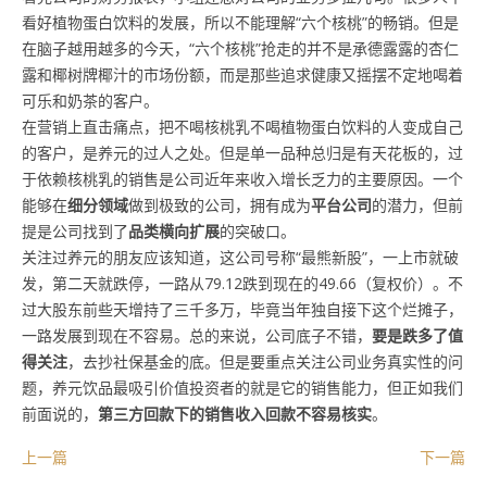
看好植物蛋白饮料的发展，所以不能理解“六个核桃”的畅销。但是
在脑子越用越多的今天，“六个核桃”抢走的并不是承德露露的杏仁
露和椰树牌椰汁的市场份额，而是那些追求健康又摇摆不定地喝着
可乐和奶茶的客户。
在营销上直击痛点，把不喝核桃乳不喝植物蛋白饮料的人变成自己
的客户，是养元的过人之处。但是单一品种总归是有天花板的，过
于依赖核桃乳的销售是公司近年来收入增长乏力的主要原因。一个
能够在
细分领域
做到极致的公司，拥有成为
平台公司
的潜力，但前
提是公司找到了
品类横向扩展
的突破口。
关注过养元的朋友应该知道，这公司号称“最熊新股”，一上市就破
发，第二天就跌停，一路从79.12跌到现在的49.66（复权价）。不
过大股东前些天增持了三千多万，毕竟当年独自接下这个烂摊子，
一路发展到现在不容易。总的来说，公司底子不错，
要是跌多了值
得关注
，去抄社保基金的底。但是要重点关注公司业务真实性的问
题，养元饮品最吸引价值投资者的就是它的销售能力，但正如我们
前面说的，
第三方回款下的销售收入回款不容易核实
。
上一篇
下一篇