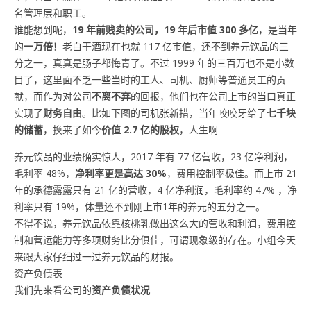
名管理层和职工。
谁能想到呢，
19 年前贱卖的公司，19 年后市值 300 多亿
，是当年
的
一万倍
！老白干酒现在也就 117 亿市值，还不到养元饮品的三
分之一，真真是肠子都悔青了。不过 1999 年的三百万也不是小数
目了，这里面不乏一些当时的工人、司机、厨师等普通员工的贡
献，而作为对公司
不离不弃
的回报，他们也在公司上市的当口真正
实现了
财务自由
。比如下图的司机张新措，当年咬咬牙给了
七千块
的储蓄
，换来了如今
价值 2.7 亿的股权
，人生啊
养元饮品的业绩确实惊人，2017 年有 77 亿营收，23 亿净利润，
毛利率 48%，
净利率更是高达 30%
，费用控制率极佳。而上市 21
年的承德露露只有 21 亿的营收，4 亿净利润，毛利率约 47% ，净
利率只有 19%，体量还不到刚上市1年的养元的五分之一。
不得不说，养元饮品依靠核桃乳做出这么大的营收和利润，费用控
制和营运能力等多项财务比分俱佳，可谓现象级的存在。小组今天
来跟大家仔细过一过养元饮品的财报。
资产负债表
我们先来看公司的
资产负债状况