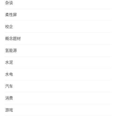
杂谈
柔性屏
校企
概念题材
氢能源
水泥
水电
汽车
消费
游戏