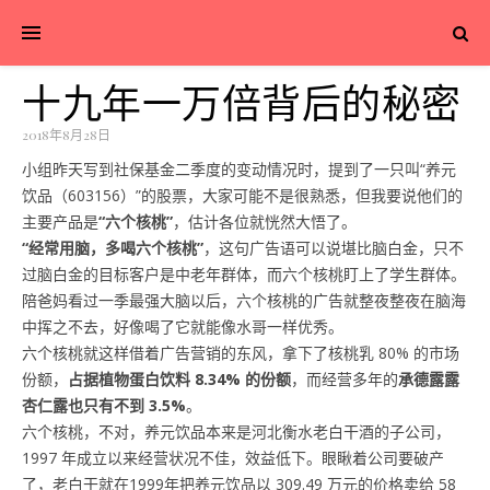
十九年一万倍背后的秘密
2018年8月28日
小组昨天写到社保基金二季度的变动情况时，提到了一只叫“养元
饮品（603156）”的股票，大家可能不是很熟悉，但我要说他们的
主要产品是
“六个核桃”
，估计各位就恍然大悟了。
“经常用脑，多喝六个核桃”
，这句广告语可以说堪比脑白金，只不
过脑白金的目标客户是中老年群体，而六个核桃盯上了学生群体。
陪爸妈看过一季最强大脑以后，六个核桃的广告就整夜整夜在脑海
中挥之不去，好像喝了它就能像水哥一样优秀。
六个核桃就这样借着广告营销的东风，拿下了核桃乳 80% 的市场
份额，
占据植物蛋白饮料 8.34% 的份额
，而经营多年的
承德露露
杏仁露也只有不到 3.5%
。
六个核桃，不对，养元饮品本来是河北衡水老白干酒的子公司，
1997 年成立以来经营状况不佳，效益低下。眼瞅着公司要破产
了，老白干就在1999年把养元饮品以 309.49 万元的价格卖给 58