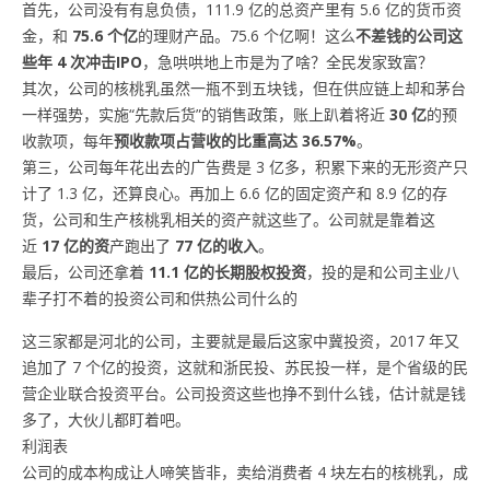
首先，公司没有有息负债，111.9 亿的总资产里有 5.6 亿的货币资
金，和
75.6 个亿
的理财产品。75.6 个亿啊！这么
不差钱的公司这
些年 4 次冲击IPO
，急哄哄地上市是为了啥？全民发家致富？
其次，公司的核桃乳虽然一瓶不到五块钱，但在供应链上却和茅台
一样强势，实施“先款后货”的销售政策，账上趴着将近
30 亿
的预
收款项，每年
预收款项占营收的比重高达 36.57%
。
第三，公司每年花出去的广告费是 3 亿多，积累下来的无形资产只
计了 1.3 亿，还算良心。再加上 6.6 亿的固定资产和 8.9 亿的存
货，公司和生产核桃乳相关的资产就这些了。公司就是靠着这
近
17 亿的资
产跑出了
77 亿的收入
。
最后，公司还拿着
11.1 亿的长期股权投资
，投的是和公司主业八
辈子打不着的投资公司和供热公司什么的
这三家都是河北的公司，主要就是最后这家中冀投资，2017 年又
追加了 7 个亿的投资，这就和浙民投、苏民投一样，是个省级的民
营企业联合投资平台。公司投资这些也挣不到什么钱，估计就是钱
多了，大伙儿都盯着吧。
利润表
公司的成本构成让人啼笑皆非，卖给消费者 4 块左右的核桃乳，成