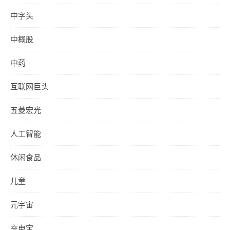
中字头
中概股
中药
互联网巨头
五菱宏光
人工智能
休闲食品
儿童
元宇宙
充电宝