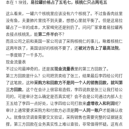
本在 1 块钱，
易拉罐价格占了五毛七，核桃仁只占两毛五
这么看来，一罐六个核桃里应该没有六个核桃了。不过鱼香肉丝里
没有鱼，夫妻肺片里找不到夫妻，想想心里就平衡了。但是这易拉
罐占了一半的成本，大家喝完还是别扔了。问问厂家拿着易拉罐再
去接点核桃乳，能
第二件半价
不？
而且公司之前和美国一家公司谈了采购核桃仁的事儿，瞅着核桃仁
这两年跌了，美国谈好的核桃不要了，还
被对方告上了最高法院
，
一季度赔了一千多万。
现金流量表
不过公司最神奇的，还是属
现金流量表
里的第三方回款了。
第三方回款是什么？公司把货卖给了张三，结果最后李四给公司打
了这笔款，这种
采购方和回款方不是同一个人的销售回款，就叫第
三方回款
。这个在会计上很容易造假，李四说款是张三让我打给公
司的，可是审计怎么确定是否真实呢？会不会是公司通过内部人士
王五给了李四一点好处，让李四给公司打款来
虚增收入和利润
呢？
审计上通常要求采购方和付款方必须是
同一人同一账户
才能确认收
入。就像信贷调查需要交叉验证，采购销售也需要完整的证据链支
撑，第三方回款在业务真实性上难以查验，非常值得怀疑。这有点