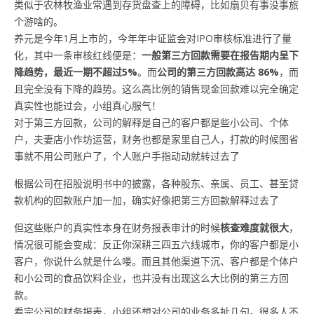
类似于农林牧渔业常遇到存货盘查上的障碍，比如扇贝有事没事旅
个游啥的。
养元是今年1月上市的，今年年中证监会对IPO审核标准进行了量
化，其中一条审核红线便是：
一般第三方回款需要在报告期内呈下
降趋势，最近一期不超过5%
。而
公司的第三方回款高达
86%
，而
且完全没有下降的趋势。这么高比例的销售现金回款难以完全确定
真实性也能过会，小组真心服气！
对于第三方回款，公司的解释是自己的客户都是些小公司、个体
户，夫妻店小作坊运营，财务也都是家里自己人，打款的时候图省
事就不用公司账户了，个人账户手指动动就转过去了
根据公司在招股说明书中的披露，各种股东、亲属、员工、甚至贷
款机构的回款账户加一加，确实好像把第三方回款解释过去了
但这些账户的真实性本身在财务报表审计的时候
核查难度就很大
，
情况很可能会变成：反正你深耕三四五六线城市，你的客户都是小
客户，你说什么就是什么喽。而且其他渠道下沉、客户都是个体户
和小公司的食品饮料企业，也并没有出现这么大比例的第三方回
款。
看完公司的财务报表，小组还想对公司的业务多扯几句。很多人不