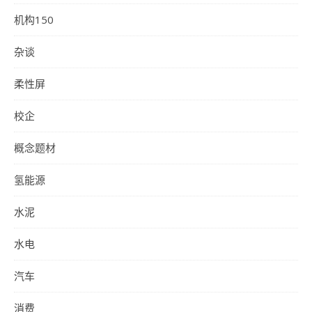
机构150
杂谈
柔性屏
校企
概念题材
氢能源
水泥
水电
汽车
消费