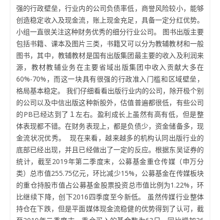
强的行政壁垒，行业内的公司负债率低，商誉风险较小，能够
创造稳定收入及现金流，账上现金充足，具备一定分红优势。
小组一直很关注这种财务优秀的细分行业公司。 图书出版主要
包括书籍、课本及图片三类，书籍又可以分为教辅教材和一般
图书，其中，教辅教材是国有出版集团最主要的收入及利润来
源，教材教辅业务在主要省域出版集团中收入贡献大多在
60%-70%，而这一块具有很强的行政准入门槛和区域壁垒，
格局基本稳定。 我们仔细看看出版行业内的公司，除开极个别
的公司以及中信出版这种新股外，估值普遍都很低，有些公司
的PB已经达到了１左右。盈利成长上虽然有高有低，但是整
体表现都不错。在财务表现上，都是负债少，资金储备多，现
金流状况优秀。 现在来看，越来越多的机构认同出版行业的
底部已经出现，并且已经做出了一定的反应。根据东吴证券的
统计，截至2019年第二季度末，公募基金重仓传媒（申万分
类）总市值255.75亿元，环比减少15%，公募基金在传媒板块
的重仓持股市值占公募基金股票投资总市值比例为1.22%，环
比继续下降，创下2016四季度至今新低。 虽然传媒行业整体
持仓在下跌，但是平面媒体现金流稳健的优势得到了认可，截