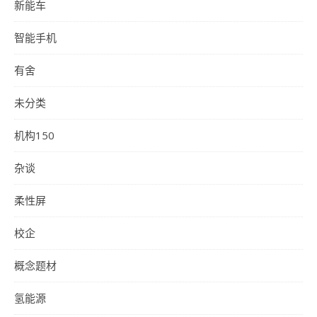
新能车
智能手机
有舍
未分类
机构150
杂谈
柔性屏
校企
概念题材
氢能源