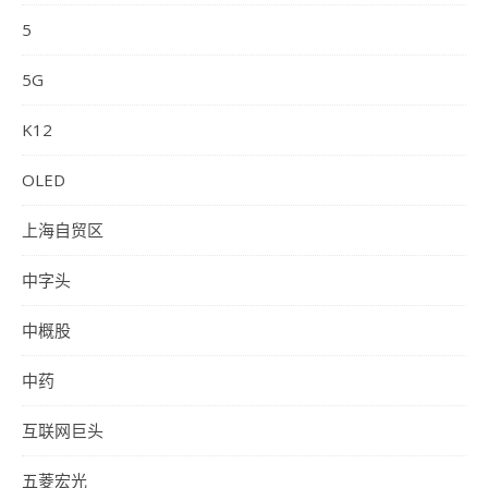
5
5G
K12
OLED
上海自贸区
中字头
中概股
中药
互联网巨头
五菱宏光