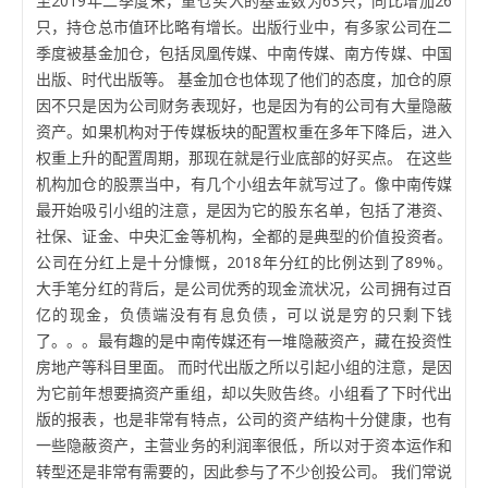
至2019年二季度末，重仓买入的基金数为63只，同比增加26
只，持仓总市值环比略有增长。出版行业中，有多家公司在二
季度被基金加仓，包括凤凰传媒、中南传媒、南方传媒、中国
出版、时代出版等。 基金加仓也体现了他们的态度，加仓的原
因不只是因为公司财务表现好，也是因为有的公司有大量隐蔽
资产。如果机构对于传媒板块的配置权重在多年下降后，进入
权重上升的配置周期，那现在就是行业底部的好买点。 在这些
机构加仓的股票当中，有几个小组去年就写过了。像中南传媒
最开始吸引小组的注意，是因为它的股东名单，包括了港资、
社保、证金、中央汇金等机构，全都的是典型的价值投资者。
公司在分红上是十分慷慨，2018年分红的比例达到了89%。
大手笔分红的背后，是公司优秀的现金流状况，公司拥有过百
亿的现金，负债端没有有息负债，可以说是穷的只剩下钱
了。。。最有趣的是中南传媒还有一堆隐蔽资产，藏在投资性
房地产等科目里面。 而时代出版之所以引起小组的注意，是因
为它前年想要搞资产重组，却以失败告终。小组看了下时代出
版的报表，也是非常有特点，公司的资产结构十分健康，也有
一些隐蔽资产，主营业务的利润率很低，所以对于资本运作和
转型还是非常有需要的，因此参与了不少创投公司。 我们常说