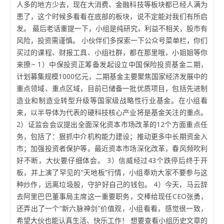
人多的地方少去，现在大消费、金融科技等板块都已经人满为
患了，这个时候多看看在底部的板块，说不定能对我们有所启
发。 最后老话重提一下，小组是纯研究，利益不相关，股市有
风险，投资需谨慎。 小伙伴们多探索一下公众号菜单栏，你们
买过的课程、财报工具、小组社群，都在那里哦，小姐姐等你
来撩~ 1）中保投资正筹备发起设立中国保险投资基金二期，
计划募集规模1000亿元，二期基金主要聚焦国家经济发展中的
重点领域、重点区域，目前已储备一批优质项目，包括先进制
造业和制造业转型升级等国家级战略性行业基金。在小组看
来，以半导体为代表的硬科技核心产业将是基金关注的重点。
2）证监会会议提出全面深化资本市场改革的12个方面重点任
务，包括了：狠抓中介机构能力建设；推动更多中长期资金入
市；加强投资者保护等。最近资本市场深化改革，春风频吹利
好不断，大伙要仔细体会。 3）信威经过43个跌停后终于开
板，并上演了罕见的“天地板”行情，小组奉劝大家不要参与这
种炒作，远离垃圾股，守护好自己的钱包。 4）今天，马云辞
去阿里巴巴董事局主席这一重要职务，交棒给现任CEO张勇，
还弄出了一个“新六脉神剑”价值观，小组看看，感觉很一致，
希望大伙也能认真生活、快乐工作！ 想要查看小组历史文章的