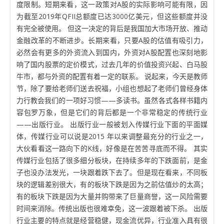
度限制。短期来看，这一政策对A股的实际影响可能有限，因
为截至2019年QFII总额度已达3000亿美元，但这些额度并没
有完全被使用。 但这一决定的背后是我国加大市场开放、推动
金融改革的不断进步。长期来看，只要A股的估值有吸引力，
必然会有更多的外资流入到国内，外资对A股配置也深刻地影
响了国内股票的定价模式，过去几年的价值投资兴起、白马股
牛市，都与外资的配置有着一定的联系。 说起来，今天是教师
节，除了要给老师们送去祝福，小组也想起了老师们曾经身体
力行教会我们的一项好习惯——多读书。虽然各式各样书籍内
容包罗万象，但是它们的背后都是一个非常稳定的传统行业
——出版行业。 出版行业一般被划入传媒行业下面的平面媒
体，传媒行业可以说是2015 年以来调整最充分的行业之一，
大伙看看这一路向下的K线，好像是在苦苦寻底而不得。 其实
传媒行业包括了很多细分板块，在持续多年的下跌面前，是金
子也没办法发光，一块跟着跌下去了。但是现在看来，不同板
块的逻辑差别很大，有的板块下跌是因为之前估值炒的太高；
有的板块下跌是因为大量并购带来了巨量商誉，这一风险需要
时间来消除。传统出版也很难幸免，这一波跟着被下杀。 出版
行业主要的特点就是经营稳健，现金流优异，行业准入具有很