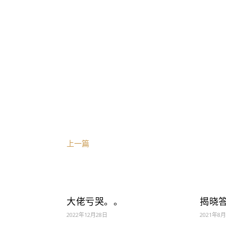
【在看】
风险提示：本资料所引用的观点、分析
析和判断，并不意味着适合今后所有的
务的宣传推介材料、投资建议或保证，
部分内容的行为或由此而引致的任何损
从业人员信息公示：
姓名：薛逢源
执业编号：F0260114060001
上一篇
所属公司：珠海盈米基金销售有限公司
大佬亏哭。。
揭晓
2022年12月28日
2021年8