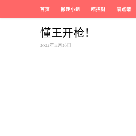
首页
搬砖小组
喵招财
喵点睛
懂王开枪！
2024年11月26日
对来自墨西哥和加拿大的