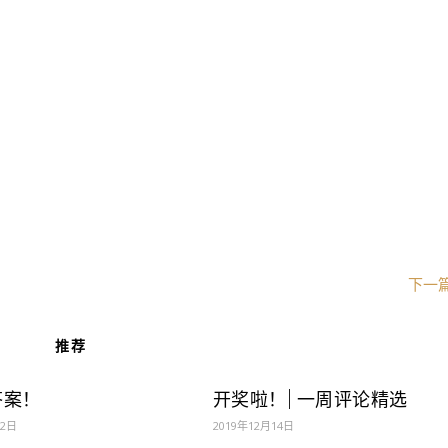
【星标】
是其在目前特定市场情况下并基于一定的假设条件下的分
市场状况，不构成对阅读者的投资建议，也不构成任何业
不作为任何法律文件，搬砖小组不对任何人使用此全部或
失承担任何责任，市场有风险，投资需谨慎。
在看
点这里！
下一
推荐
答案！
开奖啦！| 一周评论精选
月2日
2019年12月14日