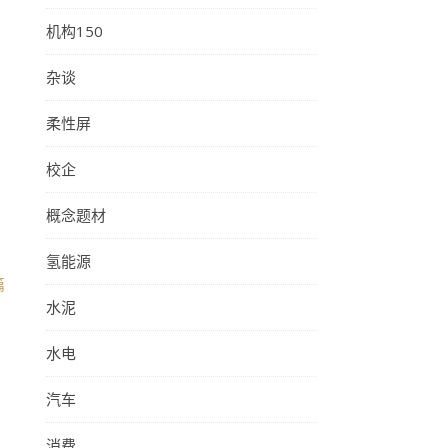
机构150
杂谈
柔性屏
校企
概念题材
氢能源
篇
水泥
水电
汽车
消费