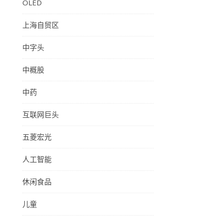
OLED
上海自贸区
中字头
中概股
中药
互联网巨头
五菱宏光
人工智能
休闲食品
儿童