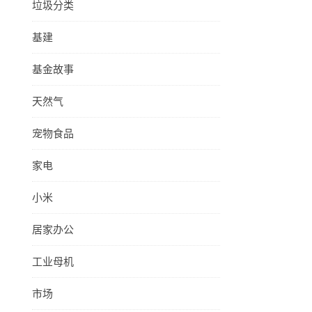
垃圾分类
基建
基金故事
天然气
宠物食品
家电
小米
居家办公
工业母机
市场