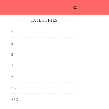
CATEGORIES
1
2
3
4
5
5G
K12