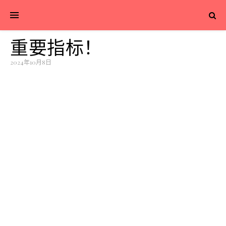
重要指标！
2024年10月8日
今天早盘集合竞价直接把指
数推到涨停板，
科创板和创业板是往
后弹性最大的方向，