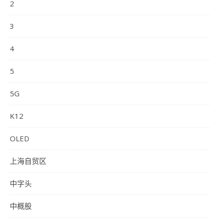
2
3
4
5
5G
K12
OLED
上海自贸区
中字头
中概股