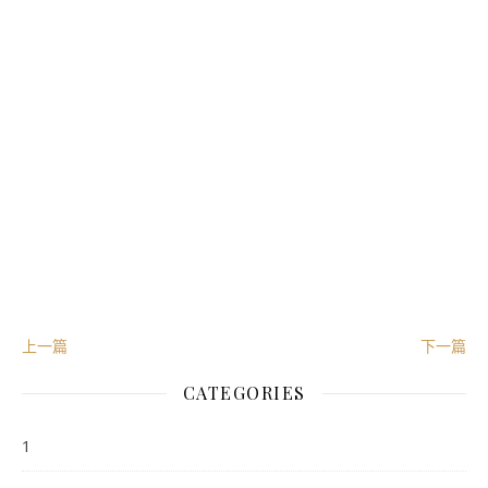
【在看】
【星标】
风险提示：本资料所引用的观点、分析是其在目
前特定市场情况下并基于一定的假设条件下的分
析和判断，并不意味着适合今后所有的市场状
况，不构成对阅读者的投资建议，也不构成任何
业务的宣传推介材料、投资建议或保证，不作为
在看
点这里！
任何法律文件，搬砖小组不对任何人使用此全部
或部分内容的行为或由此而引致的任何损失承担
任何责任，市场有风险，投资需谨慎。
上一篇
下一篇
从业人员信息公示：
CATEGORIES
姓名：薛逢源
1
执业编号：F0260114060001
所属公司：珠海盈米基金销售有限公司